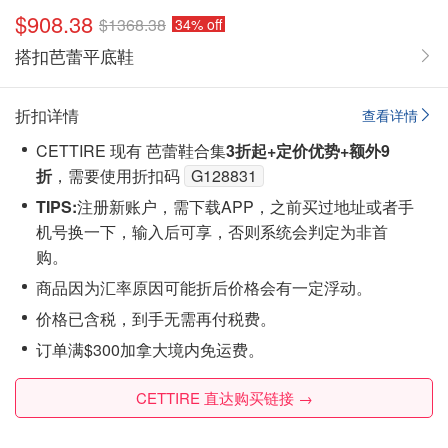
$908.38
$1368.38
34% off
搭扣芭蕾平底鞋
折扣详情
查看详情
CETTIRE 现有 芭蕾鞋合集
3折起+定价优势
+额外9
折
，需要使用折扣码
G128831
TIPS:
注‮新册‬账户，需下载APP，之前买过地址或者手
机号换一下，输入后可享，否则系统会‮定判‬为非首
购。
商品因为汇率原因可能折后价格会有一定浮动。
价格已含税，到手无需再付税费。
订单满$300加拿大境内免运费。
CETTIRE 直达购买链接 →