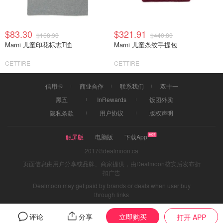
$83.30
$321.91
$168.93
$440.80
Marni 儿童印花标志T恤
Marni 儿童条纹手提包
CETTIRE
CETTIRE
信用卡
商业合作
联系我们
双十一
黑五
InRewards
饭团外卖
隐私条款
用户协议
版权声明
触屏版
电脑版
下载App
2017©dealmoon.ca
页面信息由用户分享或品牌、商家提供，由Dealmoon核实后发布折
扣广告
Dealmoon may get paid by brands or deals when user buy
through links
立即购买
评论
分享
打开 APP