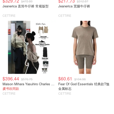
$329.72
$217.73
$472.80
$312.87
Jeanerica 直筒牛仔裤 常规版型
Jeanerica 宽腿牛仔裤
CETTIRE
CETTIRE
$396.44
$60.61
$576.75
$104.96
Maison Mihara Yasuhiro Charles 系带休闲鞋
Fear Of God Essentials 经典款T恤
虞书欣同款
金属标志
CETTIRE
CETTIRE