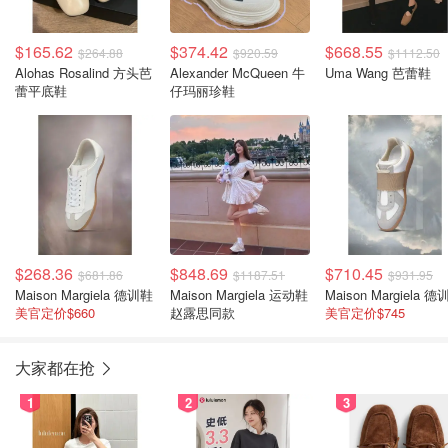
$165.62
$374.42
$668.55
$264.88
$920.59
$1112.50
Alohas Rosalind 方头芭
Alexander McQueen 牛
Uma Wang 芭蕾鞋
蕾平底鞋
仔玛丽珍鞋
$268.36
$848.69
$710.45
$681.86
$1187.51
$931.95
Maison Margiela 德训鞋
Maison Margiela 运动鞋
Maison Margiela 
美官定价$660
赵露思同款
美官定价$745
大家都在抢
1
2
3