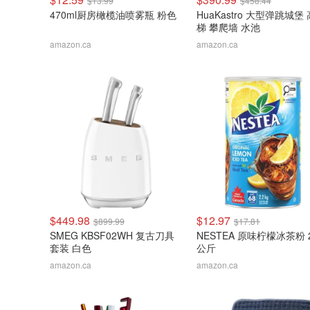
$13.99
$458.44
470ml厨房橄榄油喷雾瓶 粉色
HuaKastro 大型弹跳城堡
梯 攀爬墙 水池
amazon.ca
amazon.ca
$449.98
$12.97
$899.99
$17.81
SMEG KBSF02WH 复古刀具
NESTEA 原味柠檬冰茶粉 2
套装 白色
公斤
amazon.ca
amazon.ca