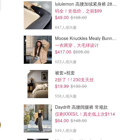
lululemon 高腰加绒紧身裤 28"≈71cm 5个口袋
码全！史低价，之前$99
$20.00
$79.99
$49.00
$168.00
$40.00
$115.00
男士黑色防水健步鞋
UGG M SEASIDE II SLIDE 男
647人感兴趣
士休闲拖鞋
Decathlon
amazon.ca
Moose Knuckles Mealy Bunny 女士双面穿连帽外套
一衣两穿，大毛球设计
$417.00
$695.00
623人感兴趣
被套+枕套
2折了！! 230支天丝
$19.99
$130.00
558人感兴趣
Daydrift 高腰阔腿裤 常规款
仅剩XXXS/L！真史低上次$114
$64.00
$148.00
549人感兴趣