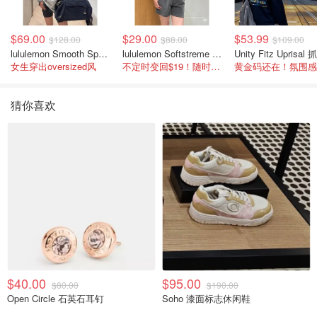
$69.00
$29.00
$53.99
$128.00
$88.00
$109.00
lululemon Smooth Spacer 经典卫衣
lululemon Softstreme 女士高腰短裤 10cm
女生穿出oversized风
不定时变回$19！随时点进来看
猜你喜欢
$40.00
$95.00
$80.00
$190.00
Open Circle 石英石耳钉
Soho 漆面标志休闲鞋