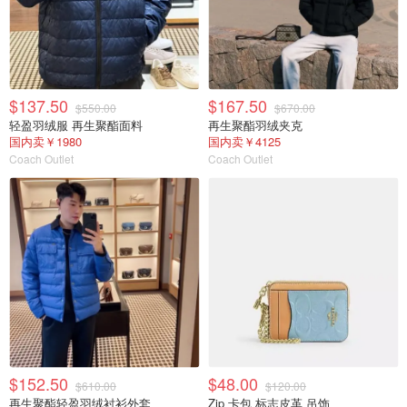
$137.50
$167.50
$550.00
$670.00
轻盈羽绒服 再生聚酯面料
再生聚酯羽绒夹克
国内卖￥1980
国内卖￥4125
Coach Outlet
Coach Outlet
$152.50
$48.00
$610.00
$120.00
再生聚酯轻盈羽绒衬衫外套
Zip 卡包 标志皮革 吊饰