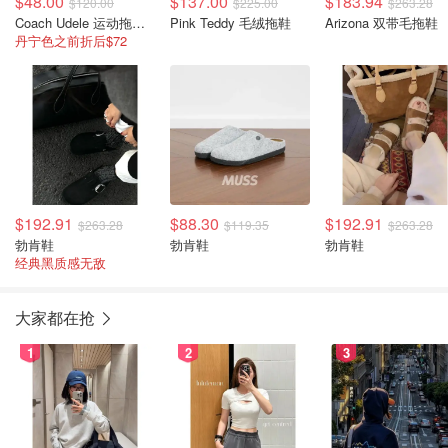
$48.00
$137.00
$183.94
$120.00
$225.00
$263.28
Coach Udele 运动拖鞋 再生棉标志牛仔布
Pink Teddy 毛绒拖鞋
Arizona 双带毛拖鞋
丹宁色之前折后$72
$192.91
$88.30
$192.91
$263.28
$119.35
$263.28
勃肯鞋
勃肯鞋
勃肯鞋
经典黑质感无敌
大家都在抢
1
2
3