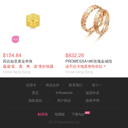
$154.84
$832.26
四合如意黄金串珠
PROMESSA18K玫瑰金戒指
蕴涵“富、貴、寿、喜”美好祝愿
这不比卡地亚有性价比？
Chow Sang Sang
Chow Sang Sang
信用卡
商业合作
联系我们
双十一
黑五
InRewards
饭团外卖
隐私条款
用户协议
版权声明
触屏版
电脑版
下载App
2017©dealmoon.ca