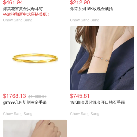
$461.94
$212.90
海棠花窗黄金贝母耳钉
薄荷系列18K玫瑰金戒指
搭旗袍和新中式穿搭美疯！
Chow Sang Sang
Chow Sang Sang
$1768.13
$745.81
$14633.00
gin999几何切割黄金手镯
18K白金及玫瑰金开口钻石手鐲
Chow Sang Sang
Chow Sang Sang