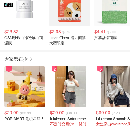
$28.53
$3.95
$4.41
$5.95
$7.00
OSM珍珠白净透焕白面
Linen Chest 活力面膜
芦荟舒缓面膜
泥膜
犬型限定
大家都在抢
1
2
3
$29.99
$29.00
$69.00
$33.99
$88.00
$128.00
POP MART 毛绒星星人
lululemon Softstreme 女士高腰短裤 10cm
不定时变回$19！随时点进来看
女生穿出oversized