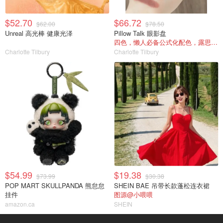
$52.70
$66.72
$62.00
$78.50
Unreal 高光棒 健康光泽
Pillow Talk 眼影盘
四色，懒人必备公式化配色，露思超爱！
Charlotte Tilbury
Charlotte Tilbury
$54.99
$19.38
$73.99
$30.38
POP MART SKULLPANDA 熊怠怠
SHEIN BAE 吊带长款蓬松连衣裙
挂件
图源@小喂喂
amazon.ca
SHEIN