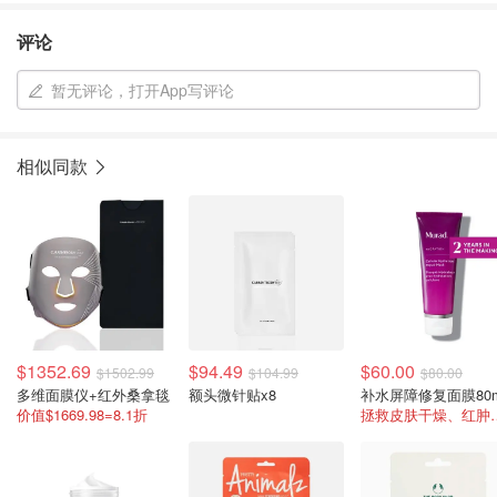
评论
暂无评论，打开App写评论
相似同款
$1352.69
$94.49
$60.00
$1502.99
$104.99
$80.00
多维面膜仪+红外桑拿毯
额头微针贴x8
补水屏障修复面膜80m
价值$1669.98=8.1折
拯救皮肤干燥、