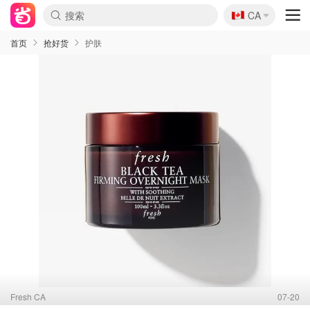
🇨🇦
CA
首页
抢好货
护肤
Fresh CA
07-20