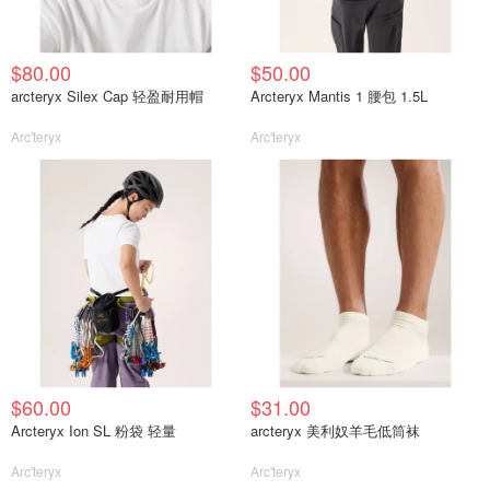
$80.00
$50.00
arcteryx Silex Cap 轻盈耐用帽
Arcteryx Mantis 1 腰包 1.5L
Arc'teryx
Arc'teryx
$60.00
$31.00
Arcteryx Ion SL 粉袋 轻量
arcteryx 美利奴羊毛低筒袜
Arc'teryx
Arc'teryx