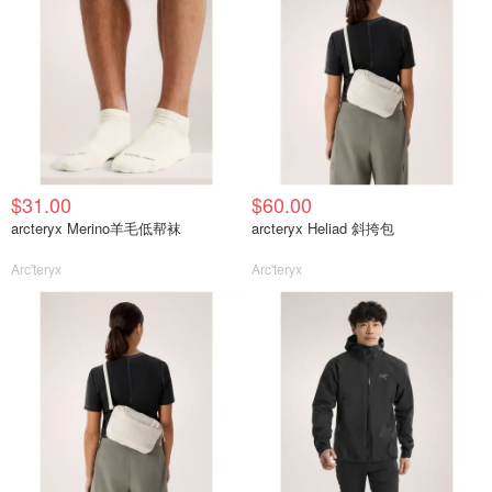
$31.00
$60.00
arcteryx Merino羊毛低帮袜
arcteryx Heliad 斜挎包
Arc'teryx
Arc'teryx