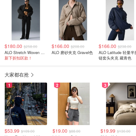
$180.00
$166.00
$166.00
$258.00
$208.00
$238.00
ALO Stretch Woven Notable 夹克 黑色
ALO 磨砂夹克 Gravel色
ALO Latitude 轻量
新下折扣区款！
链套头夹克 藏青色
大家都在抢
1
2
3
$53.99
$19.00
$19.99
$109.00
$88.00
$130.00