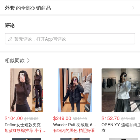
外套
的全部促销商品
评论
暂无评论，打开App写评论
相似同款
$104.00
$249.00
$152.70
$138.00
$348.00
$384.83
Define女士短款夹克
Wunder Puff 羽绒服 600蓬松度
OPEN YY 连帽抽绳
短款红杉棕推荐 小个子穿这个版更好看！
有细闪的黑色 拍照好看
衣