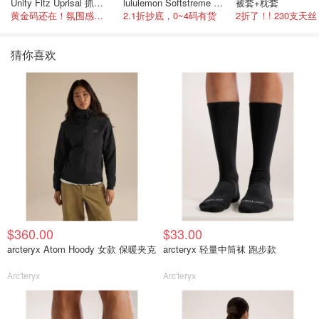
Unity Fitz Uprisal 抓绒卫衣
lululemon Softstreme 女士高腰短裤 10cm
被套+枕套
黄金码还在！氛围感之神
2.1折抄底，0~4码有货
2折了！! 230支天丝
猜你喜欢
$360.00
$33.00
arcteryx Atom Hoody 女款 保暖夹克
arcteryx 轻量中筒袜 跑步款
Arc'teryx
Arc'teryx