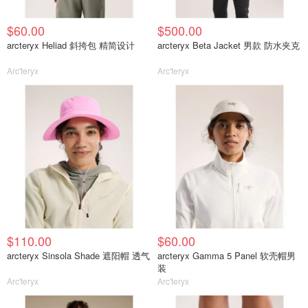
$60.00
$500.00
arcteryx Heliad 斜挎包 精简设计
arcteryx Beta Jacket 男款 防水夹克
Arc'teryx
Arc'teryx
$110.00
$60.00
arcteryx Sinsola Shade 遮阳帽 透气
arcteryx Gamma 5 Panel 软壳帽男
装
Arc'teryx
Arc'teryx