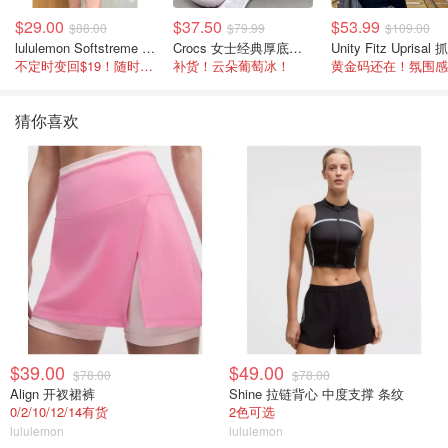
$29.00
$37.50
$53.99
$88.00
$79.99
$109.00
lululemon Softstreme 女士高腰短裤 10cm
Crocs 女士经典厚底凉鞋
不定时变回$19！随时点进来看
补货！云朵葡萄冰！
猜你喜欢
$39.00
$49.00
$78.00
$78.00
Align 开衩裙裤
Shine 拉链背心 中度支撑 条纹
0/2/10/12/14有货
2色可选
lululemon
lululemon