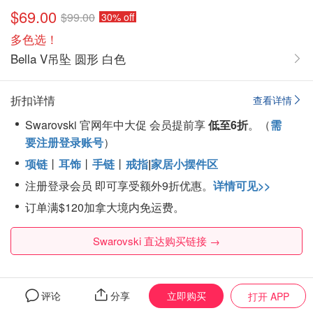
$69.00
$99.00
30% off
多色选！
Bella V吊坠 圆形 白色
折扣详情
查看详情
Swarovski 官网年中大促 会员提前享
低至6折
。（
需
要注册登录账号
）
项链
丨
耳饰
丨
手链
丨
戒指
|
家居小摆件区
注册登录会员 即可享受额外9折优惠。
详情可见>>
订单满$120加拿大境内免运费。
Swarovski 直达购买链接 →
Dealmoon may be paid when users buy items via our links.
立即购买
评论
分享
打开 APP