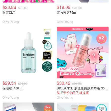
$23.86
$19.09
$29.82
$34.08
限定口红
定妆喷雾75ml
Olive Young
Olive Young
$29.54
$30.42
$36.92
$96.56
保湿精华50ml
BIODANCE 胶原蛋白肽精华液 30ml 补充装
某书评价为毛孔橡皮擦
Olive Young
Olive Young