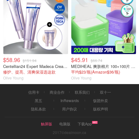
$58.96
$45.91
$151.94
$66.74
Centellian24 Expert Madeca Cream 双支装
MEDIHEAL 爽肤棉片 100+100片 双包装
修护、提亮、清爽保湿选这款
平均$23/瓶(Amazon$36/瓶)
Olive Young
Olive Young
信用卡
商业合作
联系我们
双十一
黑五
InRewards
饭团外卖
隐私条款
用户协议
版权声明
触屏版
电脑版
下载App
2017©dealmoon.ca