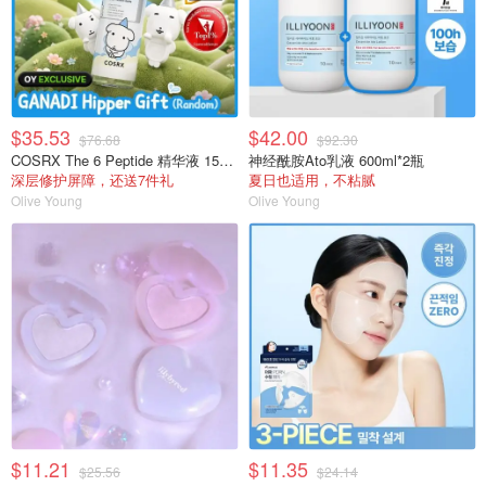
$35.53
$42.00
$76.68
$92.30
COSRX The 6 Peptide 精华液 150ml 双瓶装
神经酰胺Ato乳液 600ml*2瓶
深层修护屏障，还送7件礼
夏日也适用，不粘腻
Olive Young
Olive Young
$11.21
$11.35
$25.56
$24.14