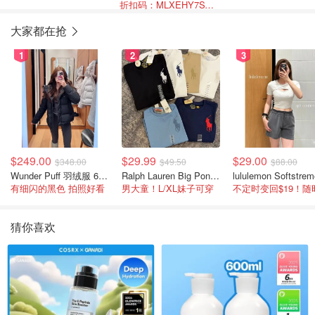
折扣码：MLXEHY7SVFBW
大家都在抢
1
2
3
$249.00
$29.99
$29.00
$348.00
$49.50
$88.00
Wunder Puff 羽绒服 600蓬松度
Ralph Lauren Big Pony 棉质短袖T恤
有细闪的黑色 拍照好看
男大童！L/XL妹子可穿
猜你喜欢