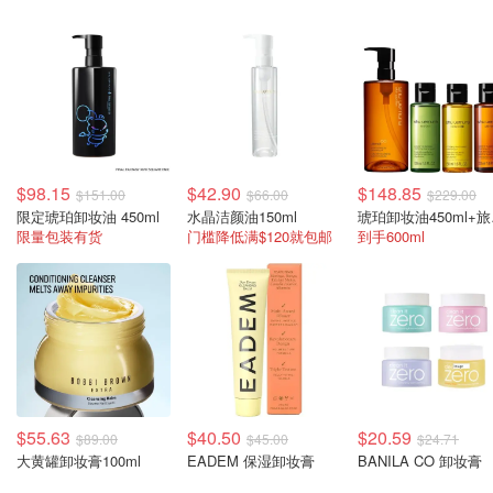
$98.15
$42.90
$148.85
$151.00
$66.00
$229.00
限定琥珀卸妆油 450ml
水晶洁颜油150ml
琥珀卸
限量包装有货
门槛降低满$120就包邮
到手600ml
$55.63
$40.50
$20.59
$89.00
$45.00
$24.71
大黄罐卸妆膏100ml
EADEM 保湿卸妆膏
BANILA CO 卸妆膏