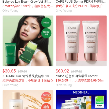
lilybyred Luv Beam Glow Veil 彩妆 5色
CAREPLUS Derma PDRN 舒缓贴 12片
Amazon卖$15.99/个，这颜色也太梦幻了
含现在蕞火成分PDRN，能够修护皮肤
Olive Young
Olive Young
$30.65
$60.92
$55.38
$107.92
AROMATICA 迷迭香头皮精华 100ml
d'Alba 粉色水润防晒霜 65ml*2
维护头皮就选它，小刷刷设计很贴心
$30.5/65ml，大统华卖$39.99/50ml
Olive Young
Olive Young