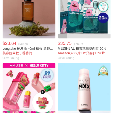
$23.64
$35.75
$39.76
$75.26
Longtake 护发油 40ml 檀香 黑茶无花果
MEDIHEAL 积雪草精华面膜 20片
美容院同款，香香的
Amazon$2.6/片 OY只要$1.79/片，还送3件礼
Olive Young
Olive Young