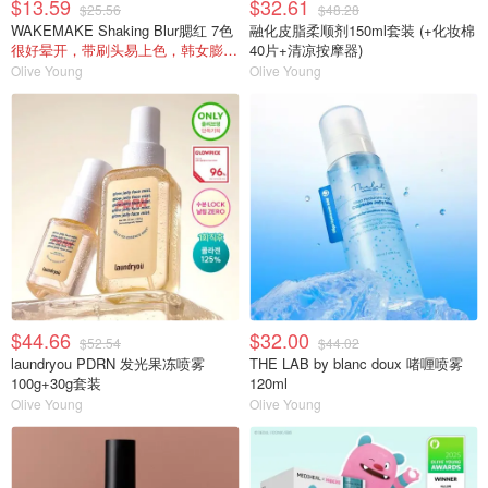
$13.59
$32.61
$25.56
$48.28
WAKEMAKE Shaking Blur腮红 7色
融化皮脂柔顺剂150ml套装 (+化妆棉
很好晕开，带刷头易上色，韩女膨胀色
40片+清凉按摩器)
Olive Young
Olive Young
$44.66
$32.00
$52.54
$44.02
laundryou PDRN 发光果冻喷雾
THE LAB by blanc doux 啫喱喷雾
100g+30g套装
120ml
Olive Young
Olive Young