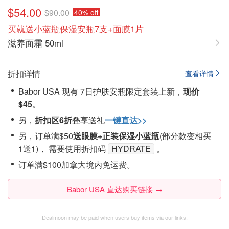
$54.00
$90.00
40% off
买就送小蓝瓶保湿安瓶7支+面膜1片
滋养面霜 50ml
折扣详情
查看详情
Babor USA 现有 7日护肤安瓶限定套装上新，
现价
$45
。
另，
折扣区6折
叠享送礼
一键直达>>
另，订单满$50
送眼膜+正装保湿小蓝瓶
(部分款变相买
1送1)， 需要使用折扣码
HYDRATE
。
订单满$100加拿大境内免运费。
Babor USA 直达购买链接 →
Dealmoon may be paid when users buy items via our links.