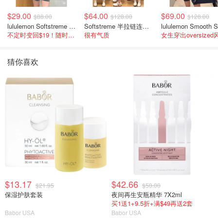
$29.00
$64.00
$69.00
$88.00
$128.00
$128.00
lululemon Softstreme 女士高腰短裤 10cm
Softstreme 半拉链连衣裙
不定时变回$19！随时点进来看
很有气质
女生穿出oversized
猜你喜欢
$13.17
$42.66
$21.95
$50.00
保湿护肤套装
夜间再生安瓶精华 7X2ml
买1送1+9.5折+满$49再送2套
Babor USA
Babor USA