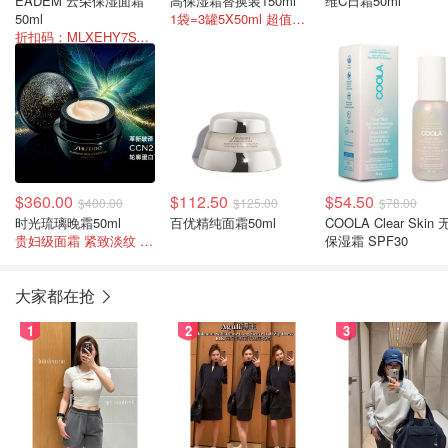
EADEM 云朵保湿面霜
高保湿霜替换装150ml
维C日霜50ml
50ml
1袋=3罐5X50ml 超值换购
折扣码：MLXEHY7SVFBW
$360.00
$112.50
$54.50
$400.00
$125.00
$78.00
时光琉璃晚霜50ml
百优精纯面霜50ml
COOLA Clear Skin
贵妇级面霜 紧致淡纹 焕活肌肤
保湿霜 SPF30
大家都在抢
1
2
3