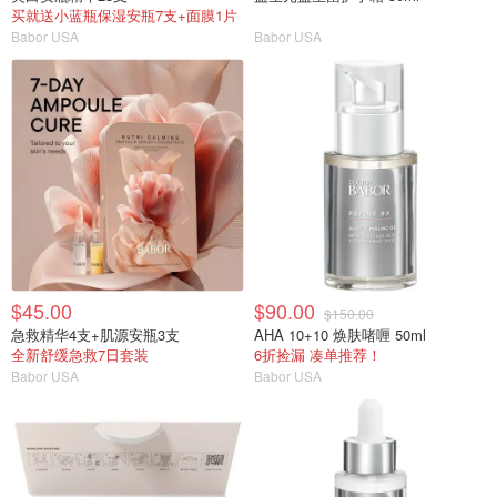
买就送小蓝瓶保湿安瓶7支+面膜1片
Babor USA
Babor USA
$45.00
$90.00
$150.00
急救精华4支+肌源安瓶3支
AHA 10+10 焕肤啫喱 50ml
全新舒缓急救7日套装
6折捡漏 凑单推荐！
Babor USA
Babor USA