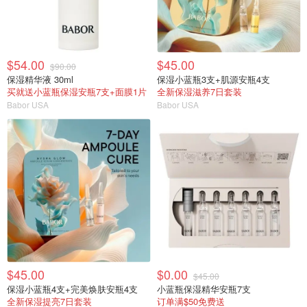
$54.00
$45.00
$90.00
保湿精华液 30ml
保湿小蓝瓶3支+肌源安瓶4支
买就送小蓝瓶保湿安瓶7支+面膜1片
全新保湿滋养7日套装
Babor USA
Babor USA
$45.00
$0.00
$45.00
保湿小蓝瓶4支+完美焕肤安瓶4支
小蓝瓶保湿精华安瓶7支
全新保湿提亮7日套装
订单满$50免费送