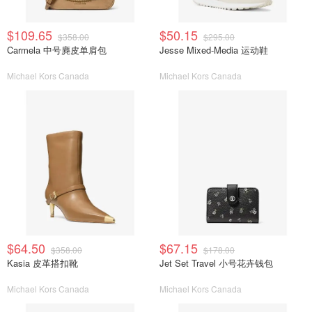
$109.65
$50.15
$358.00
$295.00
Carmela 中号麂皮单肩包
Jesse Mixed-Media 运动鞋
Michael Kors Canada
Michael Kors Canada
$64.50
$67.15
$358.00
$178.00
Kasia 皮革搭扣靴
Jet Set Travel 小号花卉钱包
Michael Kors Canada
Michael Kors Canada