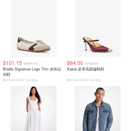
$101.15
$84.50
$295.00
$198.00
Brielle Signature Logo Trim 休闲运
Kasia 皮革高跟穆勒鞋
动鞋
Michael Kors Canada
Michael Kors Canada