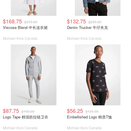
$168.75
$132.75
$375.00
$295.00
Viscose Blend 中长连衣裙
Denim Trucker 牛仔夹克
Michael Kors Canada
Michael Kors Canada
$87.75
$56.25
$195.00
$125.00
Logo Tape 棉混纺拉链卫衣
Embellished Logo 棉质T恤
Michael Kors Canada
Michael Kors Canada