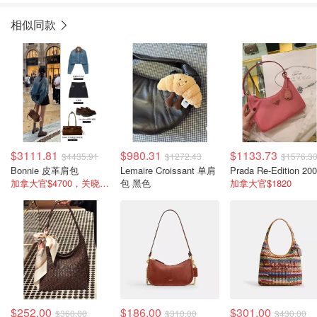
相似同款
$3111.81
$980.31
$1133.73
$4435.91
$1272.43
$1576.3
Bonnie 皮革肩包
Lemaire Croissant 单肩
加拿大官$4700，关晓彤同款
包 黑色
加拿大官$1820
$252.00
$186.00
$301.00
$360.00
$310.00
$430.00