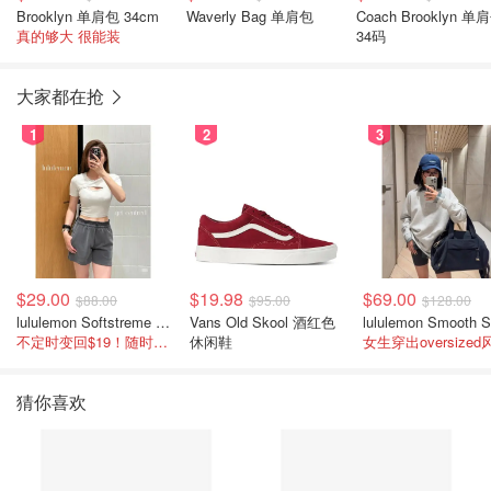
Brooklyn 单肩包 34cm
Waverly Bag 单肩包
Coach Brooklyn 单
真的够大 很能装
34码
大家都在抢
1
2
3
$29.00
$19.98
$69.00
$88.00
$95.00
$128.00
lululemon Softstreme 女士高腰短裤 10cm
Vans Old Skool 酒红色
不定时变回$19！随时点进来看
休闲鞋
女生穿出oversized
猜你喜欢