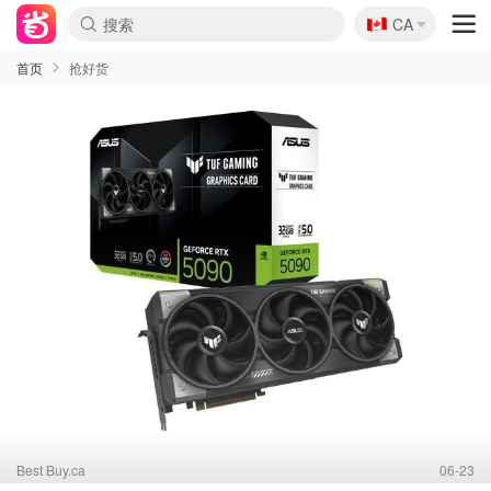
🇨🇦
CA
首页
抢好货
Best Buy.ca
06-23