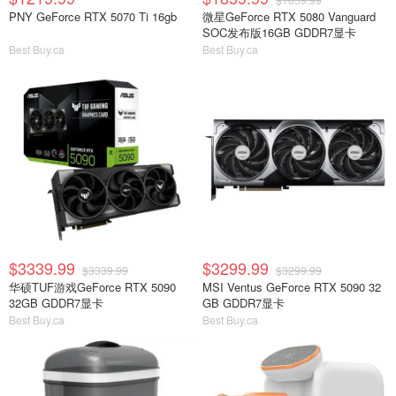
PNY GeForce RTX 5070 Ti 16gb
微星GeForce RTX 5080 Vanguard
SOC发布版16GB GDDR7显卡
Best Buy.ca
Best Buy.ca
$3339.99
$3299.99
$3339.99
$3299.99
华硕TUF游戏GeForce RTX 5090
MSI Ventus GeForce RTX 5090 32
32GB GDDR7显卡
GB GDDR7显卡
Best Buy.ca
Best Buy.ca