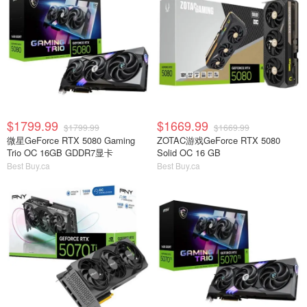
$1799.99
$1669.99
$1799.99
$1669.99
微星GeForce RTX 5080 Gaming
ZOTAC游戏GeForce RTX 5080
Trio OC 16GB GDDR7显卡
Solid OC 16 GB
Best Buy.ca
Best Buy.ca