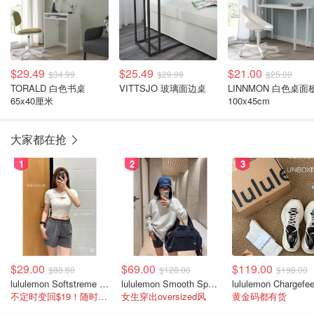
$29.49
$25.49
$21.00
$34.99
$29.99
$25.00
TORALD 白色书桌
VITTSJO 玻璃面边桌
LINNMON 白色桌面
65x40厘米
100x45cm
大家都在抢
1
2
3
$29.00
$69.00
$119.00
$88.00
$128.00
$198.00
lululemon Softstreme 女士高腰短裤 10cm
lululemon Smooth Spacer 经典卫衣
不定时变回$19！随时点进来看
女生穿出oversized风
黄金码都有货