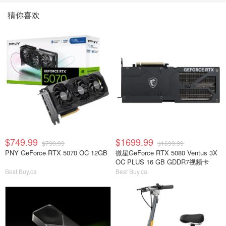
猜你喜欢
$749.99
$1699.99
$799.99
$1699.99
PNY GeForce RTX 5070 OC 12GB
微星GeForce RTX 5080 Ventus 3X
OC PLUS 16 GB GDDR7视频卡
Best Buy.ca
Best Buy.ca