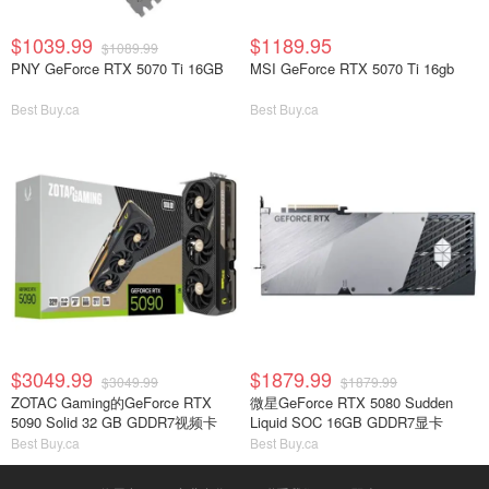
$1039.99
$1189.95
$1089.99
PNY GeForce RTX 5070 Ti 16GB
MSI GeForce RTX 5070 Ti 16gb
Best Buy.ca
Best Buy.ca
$3049.99
$1879.99
$3049.99
$1879.99
ZOTAC Gaming的GeForce RTX
微星GeForce RTX 5080 Sudden
5090 Solid 32 GB GDDR7视频卡
Liquid SOC 16GB GDDR7显卡
Best Buy.ca
Best Buy.ca