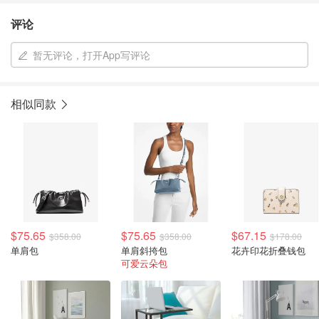
评论
暂无评论，打开App写评论
相似同款
$75.65
$75.65
$67.15
$358.00
$358.00
$178.00
单肩包
单肩斜挎包
花卉印花折叠钱包
可爱云朵包