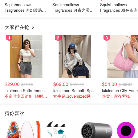
Squishmallows
Squishmallows
Squishmallows
Fragrances 奇幻漩涡香
Fragrances 月夜之雾香
Fragrances 粉色奇迹
水10ml
水10ml
10ml
大家都在抢
1
2
3
$29.00
$69.00
$54.00
$88.00
$128.00
$108.00
lululemon Softstreme 女士高腰短裤 10cm
lululemon Smooth Spacer 经典卫衣
不定时变回$19！随时点进来看
女生穿出oversized风
热卖！库存紧张
猜你喜欢