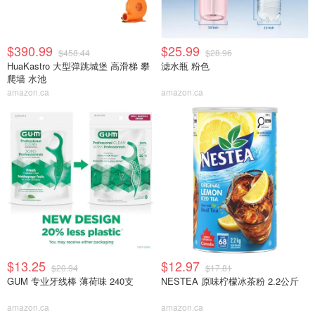
$390.99
$25.99
$458.44
$28.96
HuaKastro 大型弹跳城堡 高滑梯 攀
滤水瓶 粉色
爬墙 水池
amazon.ca
amazon.ca
$13.25
$12.97
$20.94
$17.81
GUM 专业牙线棒 薄荷味 240支
NESTEA 原味柠檬冰茶粉 2.2公斤
amazon.ca
amazon.ca