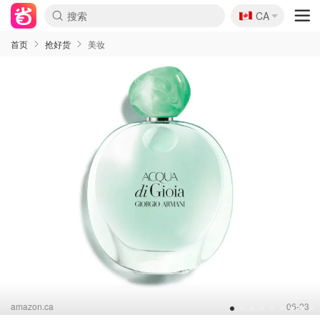
🇨🇦
CA
首页
抢好货
美妆
amazon.ca
06-23
1
2
3
4
5
6
7
8
9