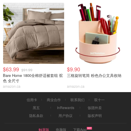
$63.99
$9.90
$91.99
Bare Home 1800全棉舒适被套组 驼
三格旋转笔筒 粉色办公文具收纳
色 全尺寸
amazon.ca
amazon.ca
信用卡
商业合作
联系我们
双十一
黑五
InRewards
饭团外卖
隐私条款
用户协议
版权声明
触屏版
电脑版
下载App