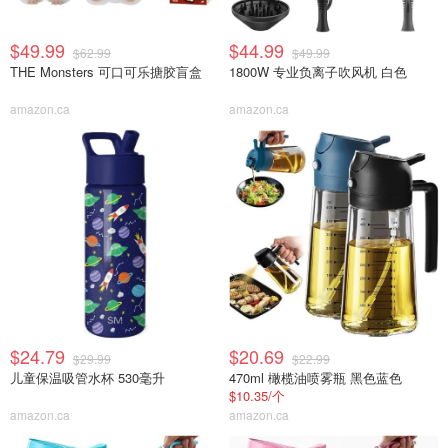
$49.99
$44.99
$62.99
$49.99
THE Monsters 可口可乐搪胶盲盒
1800W 专业负离子吹风机 白色
amazon.ca
amazon.ca
$24.79
$20.69
$29.99
$22.99
儿童保温吸管水杯 530毫升
470ml 橄榄油喷雾瓶 黑色蓝色
$10.35/个
amazon.ca
amazon.ca