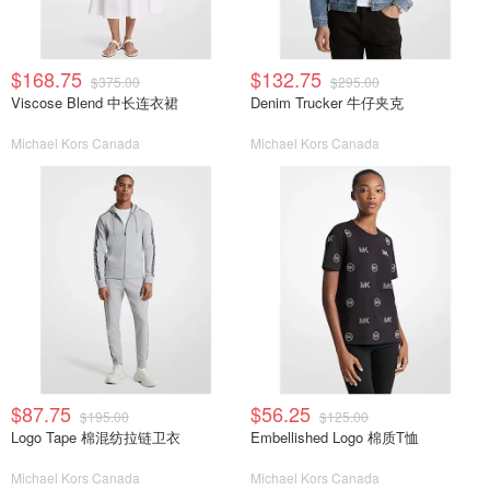
$168.75
$132.75
$375.00
$295.00
Viscose Blend 中长连衣裙
Denim Trucker 牛仔夹克
Michael Kors Canada
Michael Kors Canada
$87.75
$56.25
$195.00
$125.00
Logo Tape 棉混纺拉链卫衣
Embellished Logo 棉质T恤
Michael Kors Canada
Michael Kors Canada