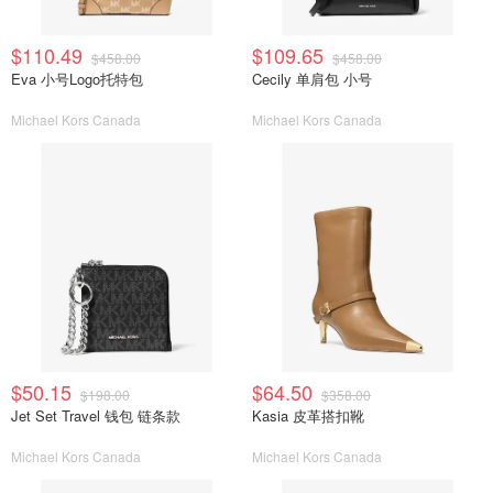
$110.49
$109.65
$458.00
$458.00
Eva 小号Logo托特包
Cecily 单肩包 小号
Michael Kors Canada
Michael Kors Canada
$50.15
$64.50
$198.00
$358.00
Jet Set Travel 钱包 链条款
Kasia 皮革搭扣靴
Michael Kors Canada
Michael Kors Canada