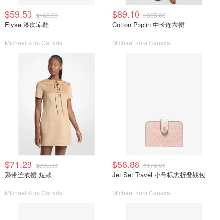
$59.50
$89.10
$168.00
$395.00
Elyse 漆皮凉鞋
Cotton Poplin 中长连衣裙
Michael Kors Canada
Michael Kors Canada
$71.28
$56.88
$395.00
$178.00
系带连衣裙 短款
Jet Set Travel 小号标志折叠钱包
Michael Kors Canada
Michael Kors Canada