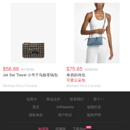
$56.88
$75.65
$178.00
$358.00
Jet Set Travel 小号千鸟格零钱包
单肩斜挎包
可爱云朵包
Michael Kors Canada
Michael Kors Canada
信用卡
商业合作
联系我们
双十一
黑五
InRewards
饭团外卖
隐私条款
用户协议
版权声明
触屏版
电脑版
下载App