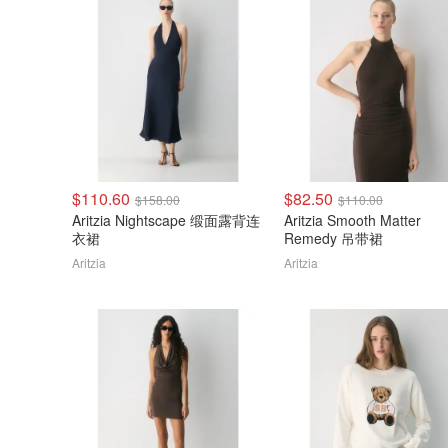
$110.60
$82.50
$158.00
$110.00
Aritzia Nightscape 缎面露背连
Aritzia Smooth Matter
衣裙
Remedy 吊带裙
Aritzia
Aritzia