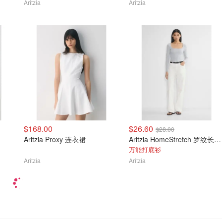
Aritzia
Aritzia
$168.00
$26.60
$28.00
Aritzia Proxy 连衣裙
Aritzia HomeStretch 罗纹长袖衫
万能打底衫
Aritzia
Aritzia