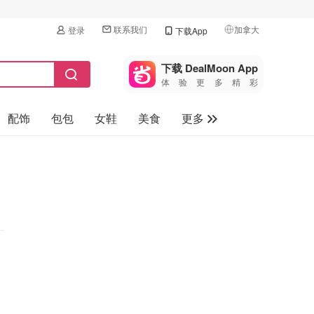
联系我们
加拿大
登录
下载App
🇺🇸
美国
下载 DealMoon App
体验更多精彩
🇨🇳
中国
配饰
包包
女鞋
美食
更多
🇨🇦
加拿大
🇬🇧
母婴玩具
英国
保健品
🇩🇪
德国
旅游
🇫🇷
法国
汽车
🇮🇹
意大利
🇦🇺
澳洲
🇳🇿
新西兰