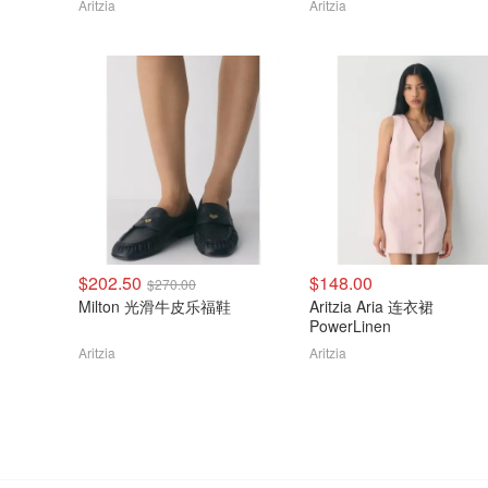
Aritzia
Aritzia
$202.50
$148.00
$270.00
Milton 光滑牛皮乐福鞋
Aritzia Aria 连衣裙
PowerLinen
Aritzia
Aritzia