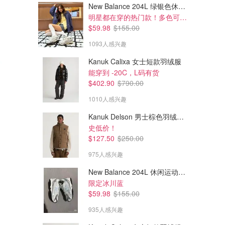
New Balance 204L 绿银色休闲鞋
明星都在穿的热门款！多色可选 3.8折
$59.98
$155.00
1093人感兴趣
Kanuk Calixa 女士短款羽绒服
能穿到 -20C，L码有货
$402.90
$790.00
1010人感兴趣
Kanuk Delson 男士棕色羽绒马甲
史低价！
$127.50
$250.00
975人感兴趣
New Balance 204L 休闲运动鞋 蓝银色
限定冰川蓝
$59.98
$155.00
935人感兴趣