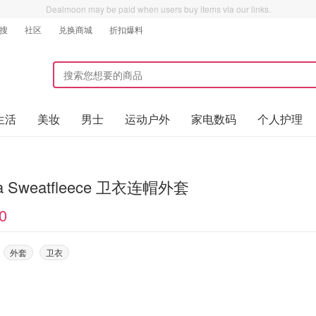
Dealmoon may be paid when users buy items via our links.
搜
社区
兑换商城
折扣爆料
生活
美妆
男士
运动户外
家电数码
个人护理
zia Sweatfleece 卫衣连帽外套
0
外套
卫衣