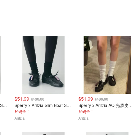
$51.99
$51.99
$130.00
$130.00
Sperry x Aritzia Slim Boat Shoe 光滑皮革
Sperry x Aritzia Slim Boat Shoe 光滑皮革
Sperry x Aritzia AO 光滑皮船鞋
尺码全！
尺码全！
Aritzia
Aritzia