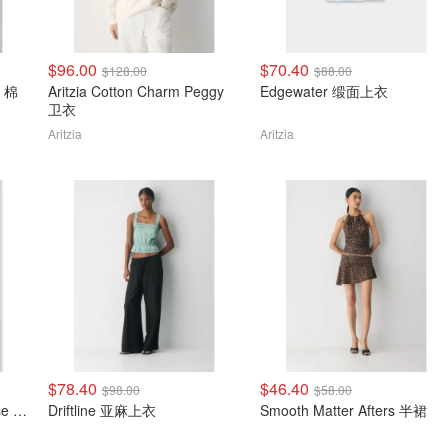
$96.00
$70.40
$128.00
$88.00
衣 棉
Aritzia Cotton Charm Peggy
Edgewater 缎面上衣
卫衣
Aritzia
Aritzia
$78.40
$46.40
$98.00
$58.00
The Effortless Pant Lo-Rise 低腰裤
Driftline 亚麻上衣
Smooth Matter Afters 半裙