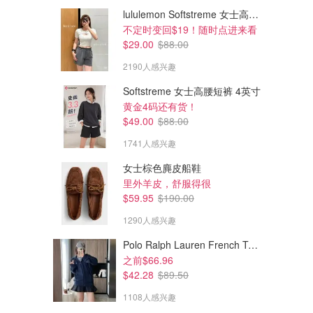
lululemon Softstreme 女士高腰短裤 10cm
不定时变回$19！随时点进来看
$29.00
$88.00
2190人感兴趣
Softstreme 女士高腰短裤 4英寸
黄金4码还有货！
$49.00
$88.00
1741人感兴趣
女士棕色麂皮船鞋
$249.00
$104.00
$348.00
$138.00
里外羊皮，舒服得很
Wunder Puff 羽绒服 600蓬松度
Define女士短款夹克
$59.95
$190.00
有细闪的黑色 拍照好看
短款红杉棕推荐 小个子穿这个版更好看！
1290人感兴趣
lululemon
lululemon
Polo Ralph Lauren French Terry 女童连帽卫衣 7-16码
之前$66.96
$42.28
$89.50
1108人感兴趣