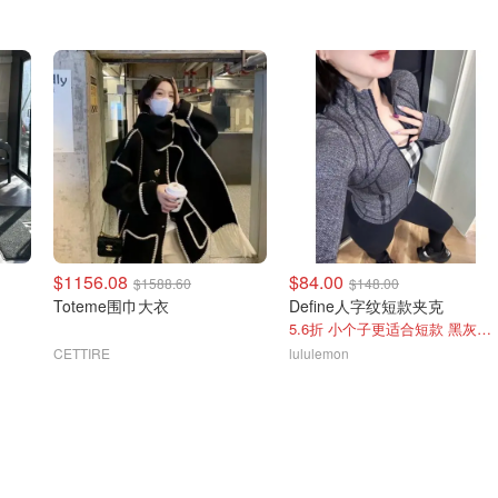
$1156.08
$84.00
$1588.60
$148.00
Toteme围巾大衣
Define人字纹短款夹克
5.6折 小个子更适合短款 黑灰色超显瘦
CETTIRE
lululemon