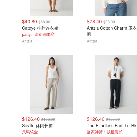
$40.80
$78.40
$68.00
$98.00
Cateye 挂脖连衣裙
Aritzia Cotton Charm 卫
质
party、逛街都能穿
Aritzia
Aritzia
$126.40
$126.40
$158.00
$158.00
Seville 休闲长裤
尺码较全
当家神裤！贼显腿长