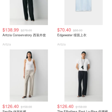
$138.99
$70.40
$278.00
$88.00
Aritzia Conservatory 西装外套
Edgewater 缎面上衣
Aritzia
Aritzia
$126.40
$126.40
$158.00
$158.00
Seville 休闲长裤
The Effortless Pant Lo-Rise 低腰裤