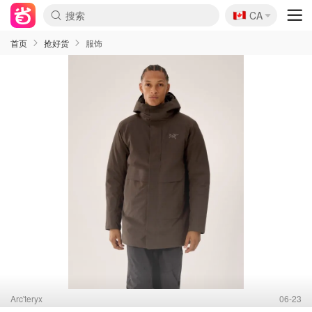
🇨🇦
CA
首页
抢好货
服饰
Arc'teryx
06-23