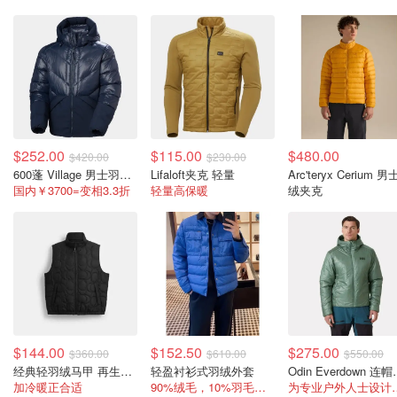
$252.00
$115.00
$480.00
$420.00
$230.00
600蓬 Village 男士羽绒夹克
Lifaloft夹克 轻量
Arc'teryx Cerium 
国内￥3700=变相3.3折
轻量高保暖
绒夹克
$144.00
$152.50
$275.00
$360.00
$610.00
$550.00
经典轻羽绒马甲 再生涤纶
轻盈衬衫式羽绒外套
Odin Eve
加冷暖正合适
90%绒毛，10%羽毛，全部码都有！
为专业户外人