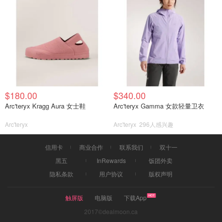
$180.00
$340.00
Arc'teryx Kragg Aura 女士鞋
Arc'teryx Gamma 女款轻量卫衣
Arc'teryx
Arc'teryx
296人感兴趣
信用卡
商业合作
联系我们
双十一
黑五
InRewards
饭团外卖
隐私条款
用户协议
版权声明
触屏版
电脑版
下载App
2017©dealmoon.ca