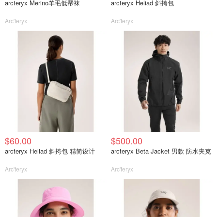
arcteryx Merino羊毛低帮袜
arcteryx Heliad 斜挎包
Arc'teryx
Arc'teryx
$60.00
$500.00
arcteryx Heliad 斜挎包 精简设计
arcteryx Beta Jacket 男款 防水夹克
Arc'teryx
Arc'teryx