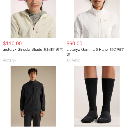
$110.00
$60.00
arcteryx Sinsola Shade 遮阳帽 透气
arcteryx Gamma 5 Panel 软壳帽男
装
Arc'teryx
Arc'teryx