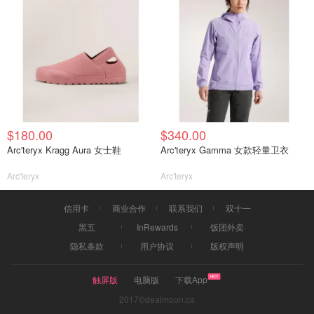
$180.00
$340.00
Arc'teryx Kragg Aura 女士鞋
Arc'teryx Gamma 女款轻量卫衣
Arc'teryx
Arc'teryx
信用卡
商业合作
联系我们
双十一
黑五
InRewards
饭团外卖
隐私条款
用户协议
版权声明
触屏版
电脑版
下载App
2017©dealmoon.ca