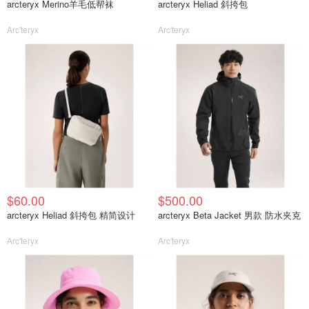
arcteryx Merino羊毛低帮袜
arcteryx Heliad 斜挎包
Arc'teryx
Arc'teryx
$60.00
$500.00
arcteryx Heliad 斜挎包 精简设计
arcteryx Beta Jacket 男款 防水夹克
Arc'teryx
Arc'teryx