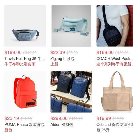
$199.00
$22.39
$169.00
$340.00
$39.99
$430.00
Travis Belt Bag 35 牛仔布挂饰腰包
Zigzag II 腰包
COACH W
牛仔布和光滑皮革
上新
这个系列终于
$23.19
$299.00
$19.99
$41.00
$480.00
$42.99
PUMA Phase 双肩背包
Aiden 双肩包
Odoland 保温防漏冷
新色
包 26升