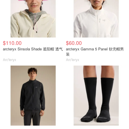
$110.00
$60.00
arcteryx Sinsola Shade 遮阳帽 透气
arcteryx Gamma 5 Panel 软壳帽男
装
Arc'teryx
Arc'teryx