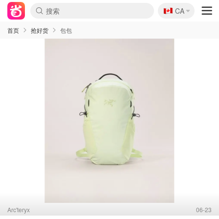
🇨🇦
CA
首页
抢好货
包包
Arc'teryx
06-23