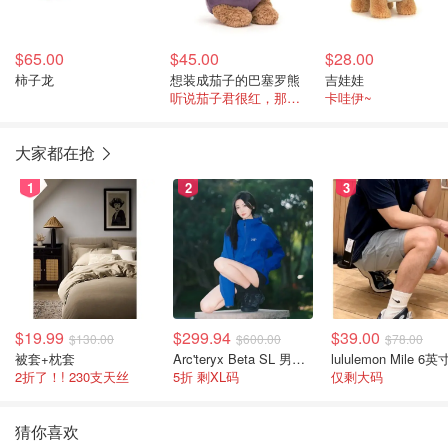
$65.00
$45.00
$28.00
柿子龙
想装成茄子的巴塞罗熊
吉娃娃
听说茄子君很红，那我装扮下
卡哇伊~
大家都在抢
1
2
3
$19.99
$299.94
$39.00
$130.00
$600.00
$78.00
被套+枕套
Arc'teryx Beta SL 男士夹克 黑色
2折了！! 230支天丝
5折 剩XL码
仅剩大码
猜你喜欢