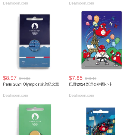
Dealmoon.com
Dealmoon.com
$8.97
$7.85
$11.95
$10.46
Paris 2024 Olympics游泳纪念章
巴黎2024奥运会拼图小卡
Dealmoon.com
Dealmoon.com