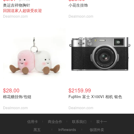
奥运吉祥物胸针
小花生挂饰
回国送家人超级受欢迎
Dealmoon.com
Dealmoon.com
$28.00
$2159.99
棉花糖挂饰/包链
Fujifilm 富士 X100VI 相机 银色
Dealmoon.com
Dealmoon.com
信用卡
商业合作
联系我们
双十一
黑五
InRewards
饭团外卖