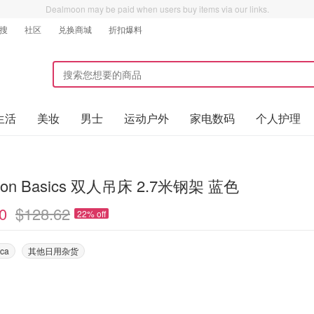
Dealmoon may be paid when users buy items via our links.
搜
社区
兑换商城
折扣爆料
生活
美妆
男士
运动户外
家电数码
个人护理
zon Basics 双人吊床 2.7米钢架 蓝色
0
$128.62
22% off
ca
其他日用杂货