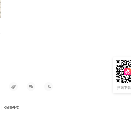
灯
扫码下载 
|
饭团外卖