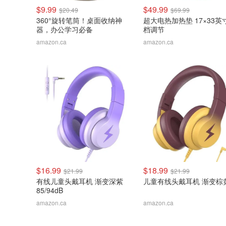
$9.99
$49.99
$20.49
$69.99
360°旋转笔筒！桌面收纳神
超大电热加热垫 17×33英
器，办公学习必备
档调节
amazon.ca
amazon.ca
$16.99
$18.99
$21.99
$21.99
有线儿童头戴耳机 渐变深紫
儿童有线头戴耳机 渐变棕
85/94dB
amazon.ca
amazon.ca