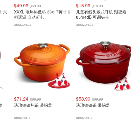
$49.99
$15.99
$59.99
$18.99
寸 六
XXXL 电热热敷垫 33x17英寸 6
儿童有线头戴式耳机 渐变粉
档调温 自动断电
85/94dB 可调头带
amazon.ca
amazon.ca
$71.24
$58.99
$89.99
$89.99
黄
珐琅铸铁炖锅 带锅盖
珐琅铸铁锅 带锅盖
amazon.ca
amazon.ca