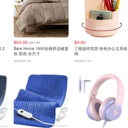
$63.99
$9.90
$91.99
.2
Bare Home 1800全棉舒适被套
三格旋转笔筒 粉色办公文具收
组 驼色 全尺寸
纳
amazon.ca
amazon.ca