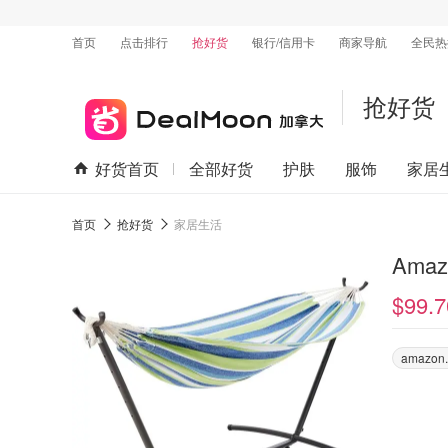
首页
点击排行
抢好货
银行/信用卡
商家导航
全民热
抢好货
好货首页
全部好货
护肤
服饰
家居
首页
抢好货
家居生活
Ama
$99.7
amazon.