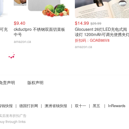
$9.40
$14.99
$26.99
 可充
ckductpro 不锈钢双面切菜板
Glocusent 26灯LED充电式阅
中号
读灯 1200mAh可调光便携夹
折扣码：GOAB86V8
amazon.ca
amazon.ca
免责声明
版权声明
省钱快报
|
德国打折网
|
澳洲省钱快报
|
双十一
|
黑五
|
InRewards
核实后发布折扣广告
uy through links