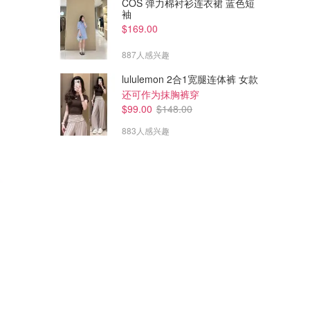
COS 弹力棉衬衫连衣裙 蓝色短
袖
$169.00
887人感兴趣
lululemon 2合1宽腿连体裤 女款
还可作为抹胸裤穿
$99.00
$148.00
883人感兴趣