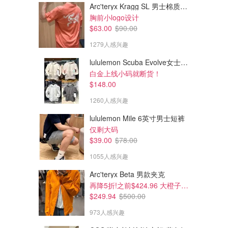
Arc'teryx Kragg SL 男士棉质短袖T恤
胸前小logo设计
$63.00
$90.00
$16.99
$6.99
1279人感兴趣
Romatico 8插座+4充电口 浪涌
HITSLAM 记忆泡沫浴室地垫
保护插线板
60x40cm 深灰
lululemon Scuba Evolve女士连帽卫衣 全拉链
amazon.ca
amazon.ca
白金上线小码就断货！
$148.00
1260人感兴趣
lululemon Mile 6英寸男士短裤
仅剩大码
$39.00
$78.00
1055人感兴趣
Arc'teryx Beta 男款夹克
再降5折!之前$424.96 大橙子好显白 蹲补
$249.94
$500.00
973人感兴趣