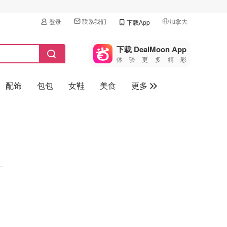
联系我们
加拿大
登录
下载App
🇺🇸
美国
下载 DealMoon App
体验更多精彩
🇨🇳
中国
配饰
包包
女鞋
美食
更多
🇨🇦
加拿大
🇬🇧
母婴玩具
英国
保健品
🇩🇪
德国
旅游
🇫🇷
法国
汽车
🇮🇹
意大利
🇦🇺
澳洲
🇳🇿
新西兰