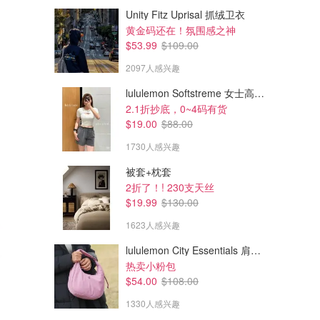
Unity Fitz Uprisal 抓绒卫衣
黄金码还在！氛围感之神
$53.99
$109.00
2097人感兴趣
lululemon Softstreme 女士高腰短裤 10cm
2.1折抄底，0~4码有货
$19.00
$88.00
1730人感兴趣
被套+枕套
2折了！! 230支天丝
$19.99
$130.00
1623人感兴趣
lululemon City Essentials 肩背包 4L
热卖小粉包
$54.00
$108.00
1330人感兴趣