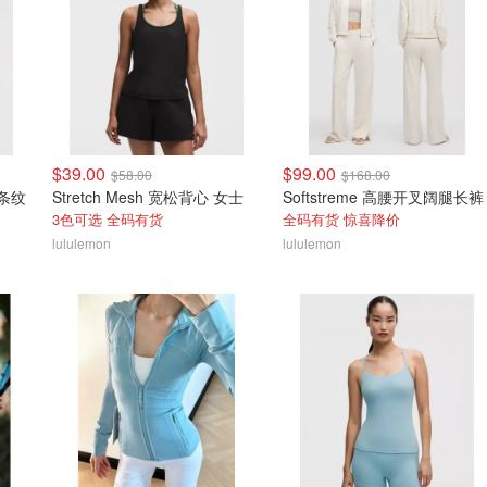
$39.00
$99.00
$58.00
$168.00
 条纹
Stretch Mesh 宽松背心 女士
Softstreme 高腰开叉阔腿长裤
3色可选 全码有货
全码有货 惊喜降价
lululemon
lululemon