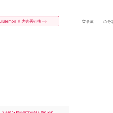
lululemon
直达购买链接
收藏
分
)
3折起 冰糕粉腋下包$54(原$108)