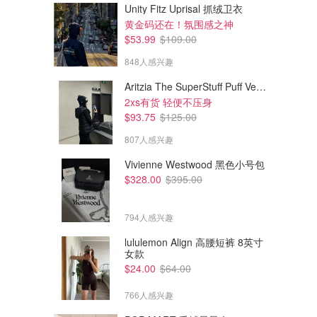
Unity Fitz Uprisal 抓绒卫衣
黄金码还在！氛围感之神
$53.99
$109.00
$49.00
$49.00
$88.00
848人感兴趣
$128.00
lululemon Scuba 棉质T恤连衣裙
lululemon 2-in-1 泡泡下摆迷你连衣裙
Aritzia The SuperStuff Puff Vest 轻盈亮面马甲
超级舒服的面料
之前$69！热门码还有货
2xs有货 轻便不压身
lululemon
lululemon
$93.75
$125.00
807人感兴趣
Vivienne Westwood 黑色小号包
$328.00
$395.00
794人感兴趣
lululemon Align 高腰短裤 8英寸
女款
$24.00
$64.00
766人感兴趣