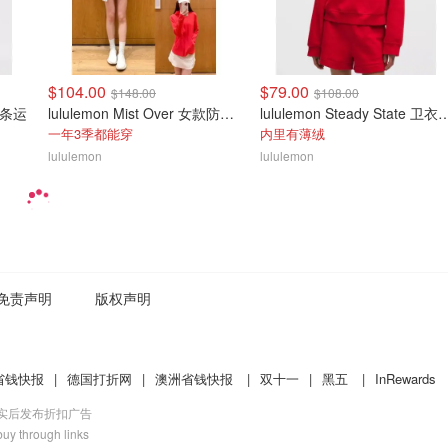
$104.00
$79.00
$148.00
$108.00
拼条运
lululemon Mist Over 女款防风夹克
lululemon Steady Sta
一年3季都能穿
内里有薄绒
lululemon
lululemon
免责声明
版权声明
省钱快报
|
德国打折网
|
澳洲省钱快报
|
双十一
|
黑五
|
InRewards
核实后发布折扣广告
uy through links