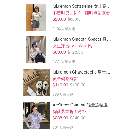
lululemon Softstreme 女士高腰短裤 10cm
不定时变回$19！随时点进来看
$29.00
$88.00
2163人感兴趣
lululemon Smooth Spacer 经典卫衣
女生穿出oversized风
$69.00
$128.00
1771人感兴趣
lululemon Chargefeel 3 男士运动鞋
黄金码都有货
$119.00
$198.00
939人感兴趣
Arc'teryx Gamma 轻量连帽卫衣 女款
锦葵紫首折！蹲补
$238.00
$340.00
861人感兴趣