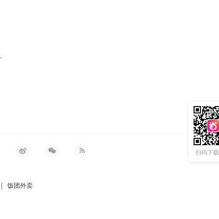
te 卫衣 宽袖口
扫码下载 
|
饭团外卖