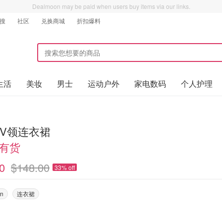
Dealmoon may be paid when users buy items via our links.
搜
社区
兑换商城
折扣爆料
生活
美妆
男士
运动户外
家电数码
个人护理
gn V领连衣裙
码有货
0
$148.00
33% off
on
连衣裙