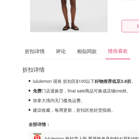
猜你喜欢
折扣详情
评论
相似同款
折扣详情
lululemon 现有 折扣区$100以下
好物推荐低至3.8
折
。
免费
门店退换货，final sale商品可换成店铺credit。
加拿大境内无门槛免运费。
建议收藏，每周更新，折扣区抢好货指南。
全部详情：
lululemon 抢好货上新 黑菱格单肩包$64(原$168