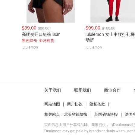
$39.00
$99.00
$88.00
$168.00
高腰侧开口短裤 8cm
lululemon 女士中腰打孔
动裤
黑色降价 全码有货
lululemon
lululemon
关于我们
联系我们
商业合作
网站地图
|
用户协议
|
隐私条款
|
相关站点：
北美省钱快报
|
英国省钱快报
|
法国
页面信息由用户分享或品牌、商家提供，由Dealmoon
Dealmoon may get paid by brands or deals when user b