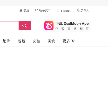
联系我们
加拿大
登录
下载App
🇺🇸
美国
下载 DealMoon App
体验更多精彩
🇨🇳
中国
配饰
包包
女鞋
美食
更多
🇨🇦
加拿大
🇬🇧
母婴玩具
英国
保健品
🇩🇪
德国
旅游
🇫🇷
法国
汽车
🇮🇹
意大利
🇦🇺
澳洲
🇳🇿
新西兰