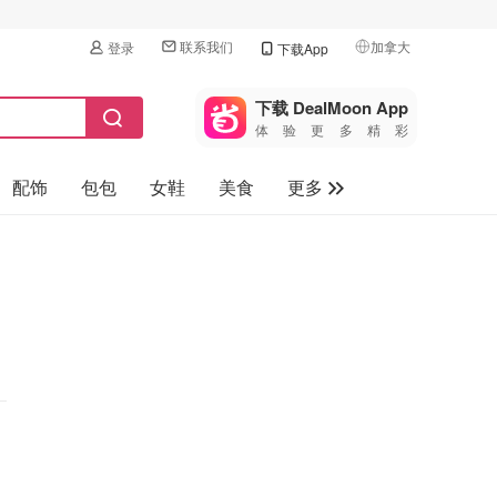
联系我们
加拿大
登录
下载App
🇺🇸
美国
下载 DealMoon App
体验更多精彩
🇨🇳
中国
配饰
包包
女鞋
美食
更多
🇨🇦
加拿大
🇬🇧
母婴玩具
英国
保健品
🇩🇪
德国
旅游
🇫🇷
法国
汽车
🇮🇹
意大利
🇦🇺
澳洲
🇳🇿
新西兰