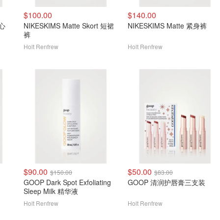
$100.00
$140.00
背心
NIKESKIMS Matte Skort 短裙
NIKESKIMS Matte 紧身裤
裤
Holt Renfrew
Holt Renfrew
$90.00
$50.00
$150.00
$83.00
GOOP Dark Spot Exfoliating
GOOP 清润护唇膏三支装
Sleep Milk 精华液
Holt Renfrew
Holt Renfrew