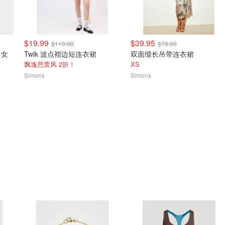
$19.99
$39.95
$110.00
$79.00
0 女
Twik 波点褶边短连衣裙
双面缎长吊带连衣裙
飘逸芭蕾风 2折！
XS
Simons
Simons