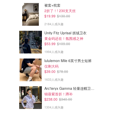
被套+枕套
2折了！! 230支天丝
$19.99
$130.00
2184人感兴趣
Unity Fitz Uprisal 抓绒卫衣
黄金码还在！氛围感之神
$53.99
$109.00
1994人感兴趣
lululemon Mile 6英寸男士短裤
仅剩大码
$39.00
$78.00
1633人感兴趣
Arc'teryx Gamma 轻量连帽卫衣 女款
锦葵紫首折！蹲补
$238.00
$340.00
1304人感兴趣