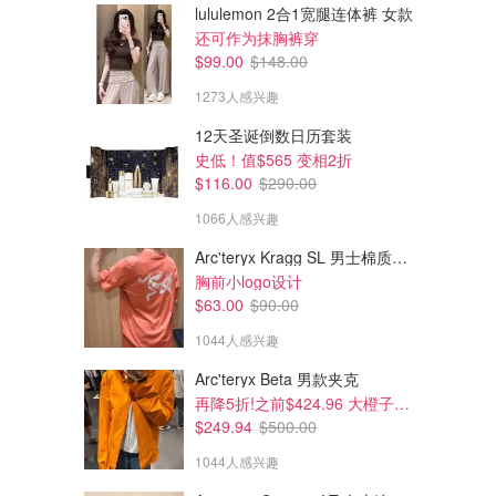
lululemon 2合1宽腿连体裤 女款
还可作为抹胸裤穿
$99.00
$148.00
$17.50
$17.50
$49.95
1273人感兴趣
$49.95
la Vie en Rose 长袖分层棉纱
la Vie en Rose 镂空花卉蕾丝
12天圣诞倒数日历套装
连衣裙
网纱情趣连衣裙
史低！值$565 变相2折
la Vie en Rose
la Vie en Rose
$116.00
$290.00
1066人感兴趣
Arc'teryx Kragg SL 男士棉质短袖T恤
胸前小logo设计
$63.00
$90.00
1044人感兴趣
Arc'teryx Beta 男款夹克
再降5折!之前$424.96 大橙子好显白 蹲补
$249.94
$500.00
1044人感兴趣