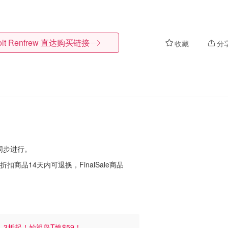
lt Renfrew
直达购买链接
收藏
分
店同步进行。
商品14天内可退换，FinalSale商品
)
3折起！始祖鸟T恤$59！