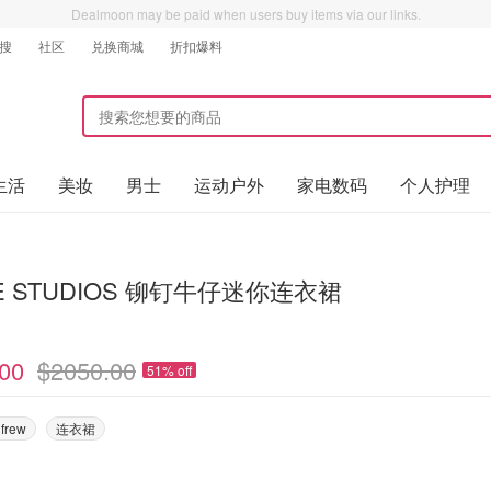
Dealmoon may be paid when users buy items via our links.
搜
社区
兑换商城
折扣爆料
生活
美妆
男士
运动户外
家电数码
个人护理
E STUDIOS 铆钉牛仔迷你连衣裙
00
$2050.00
51% off
nfrew
连衣裙