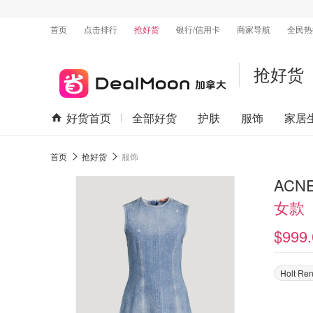
首页
点击排行
抢好货
银行/信用卡
商家导航
全民热
抢好货
好货首页
全部好货
护肤
服饰
家居
首页
抢好货
服饰
ACN
女款
$999.
Holt Re