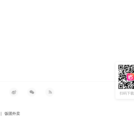
扫码下载 
|
饭团外卖