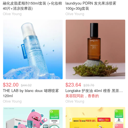
融化皮脂柔顺剂150ml套装 (+化妆棉
laundryou PDRN 发光果冻喷雾
40片+清凉按摩器)
100g+30g套装
Olive Young
Olive Young
$32.00
$23.64
$44.02
$39.76
THE LAB by blanc doux 啫喱喷雾
Longtake 护发油 40ml 檀香 黑茶无花果
120ml
美容院同款，香香的
Olive Young
Olive Young