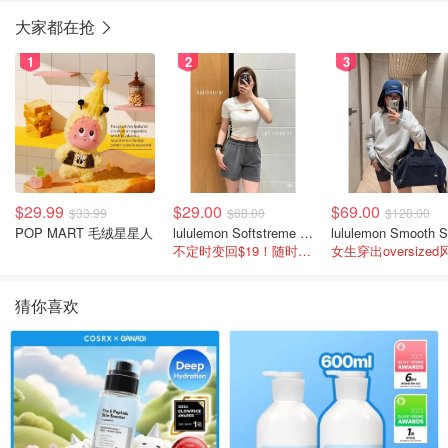
大家都在抢
1
2
3
$29.99
$29.00
$69.00
$33.99
$88.00
$128.00
POP MART 毛绒星星人
lululemon Softstreme 女士高腰短裤 10cm
不定时变回$19！随时点进来看
女生穿出oversized
猜你喜欢