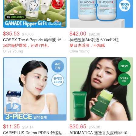
$35.53
$42.00
$76.68
$92.30
COSRX The 6 Peptide 精华液 150ml 双瓶装
神经酰胺Ato乳液 600ml*2瓶
深层修护屏障，还送7件礼
夏日也适用，不粘腻
Olive Young
Olive Young
$11.35
$30.65
$24.14
$55.38
CAREPLUS Derma PDRN 舒缓贴 12片
AROMATICA 迷迭香头皮精华 100ml