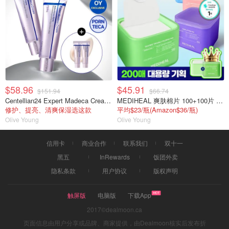
$58.96
$45.91
$151.94
$66.74
Centellian24 Expert Madeca Cream 双支装
MEDIHEAL 爽肤棉片 100+100片 双包装
修护、提亮、清爽保湿选这款
平均$23/瓶(Amazon$36/瓶)
Olive Young
Olive Young
信用卡
商业合作
联系我们
双十一
黑五
InRewards
饭团外卖
隐私条款
用户协议
版权声明
触屏版
电脑版
下载App
2017©dealmoon.ca
页面信息由用户分享或品牌、商家提供，由Dealmoon核实后发布折