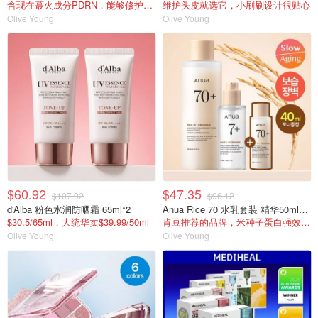
含现在蕞火成分PDRN，能够修护皮肤
维护头皮就选它，小刷刷设计很贴心
Olive Young
Olive Young
$60.92
$47.35
$107.92
$96.12
d'Alba 粉色水润防晒霜 65ml*2
Anua Rice 70 水乳套装 精华50ml+爽肤水250ml
$30.5/65ml，大统华卖$39.99/50ml
肯豆推荐的品牌，米种子蛋白强效滋养和补水
Olive Young
Olive Young