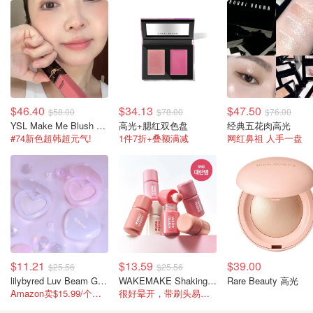
$46.40
$34.13
$47.50
$58.00
$78.00
$76.00
YSL Make Me Blush 持久液体腮红
高光+腮红双色盘
经典五花肉高光
#74新色超韩超元气!
1件7折+叠额满减
网红鼻祖 人手一盘
$11.21
$13.59
$39.00
$25.56
$25.56
lilybyred Luv Beam Glow Veil 彩妆 5色
WAKEMAKE Shaking Blur腮红 7色
Rare Beauty 高光
Amazon卖$15.99/个，这颜色也太梦幻了
很好晕开，带刷头易上色，韩女膨胀色