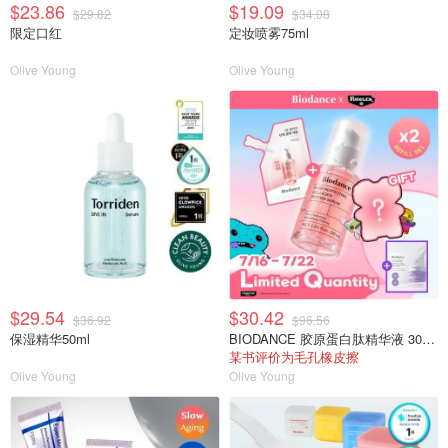
$23.86
$19.09
$29.82
$34.08
限定口红
定妆喷雾75ml
Olive Young
Olive Young
$29.54
$30.42
$36.92
$96.56
保湿精华50ml
BIODANCE 胶原蛋白肽精华液 30ml 补充装
某书评价为毛孔橡皮擦
Olive Young
Olive Young