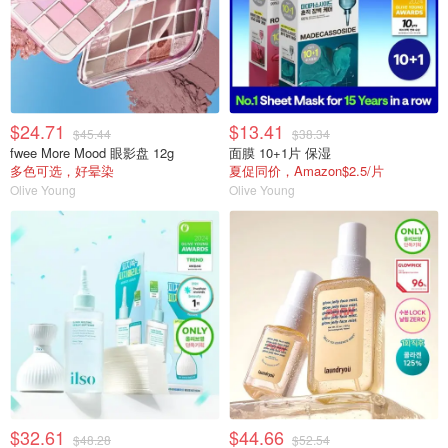
$24.71
$13.41
$45.44
$38.34
fwee More Mood 眼影盘 12g
面膜 10+1片 保湿
多色可选，好晕染
夏促同价，Amazon$2.5/片
Olive Young
Olive Young
$32.61
$44.66
$48.28
$52.54