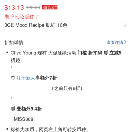
$13.13
$25.56
49% off
老牌韩妆腮红了
3CE Mood Recipe 腮红 16色
折扣详情
查看详情
Olive Young 现有 大促延续活动
门槛
折扣码
🛒 立减5
折起
/
🛒
注册新人
享
额外7折
（之前只有8折）
/
🛒 叠额外9.4折
MISS888
标价为加币，网页右上角可转换币种。