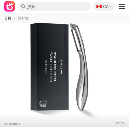
🇨🇦
CA
首页
抢好货
amazon.ca
06-23