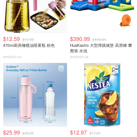
$12.59
$390.99
$13.99
$458.44
470ml厨房橄榄油喷雾瓶 粉色
HuaKastro 大型弹跳城堡 高滑梯 攀
爬墙 水池
amazon.ca
amazon.ca
$25.99
$12.97
$28.96
$17.81