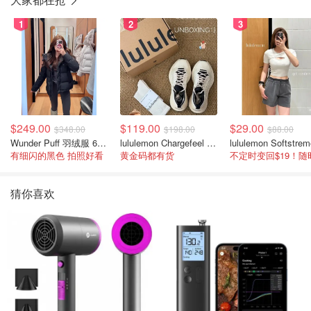
1
2
3
$249.00
$119.00
$29.00
$348.00
$198.00
$88.00
Wunder Puff 羽绒服 600蓬松度
lululemon Chargefeel 3 男士运动鞋
有细闪的黑色 拍照好看
黄金码都有货
猜你喜欢