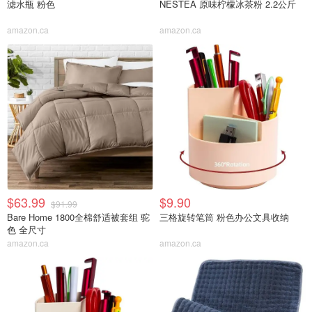
滤水瓶 粉色
NESTEA 原味柠檬冰茶粉 2.2公斤
amazon.ca
amazon.ca
$63.99
$9.90
$91.99
Bare Home 1800全棉舒适被套组 驼
三格旋转笔筒 粉色办公文具收纳
色 全尺寸
amazon.ca
amazon.ca