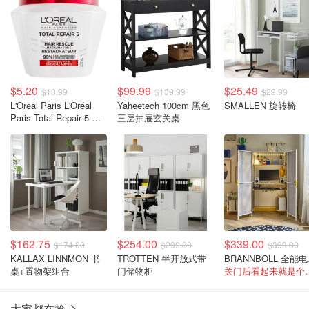
$5.20
$99.99
$25.49
$10.99
$139.99
$29.99
L'Oreal Paris L'Oréal
Yaheetech 100cm 黑色
SMALLEN 旋转椅
Paris Total Repair 5 修
三层抽屉玄关桌
复发膜 300ml
$162.75
$254.00
$339.00
$174.00
$299.00
$399.00
KALLAX LINNMON 书
TROTTEN 半开放式带
BR
桌+置物架组合
门储物柜
关门后看起
大家都在抢