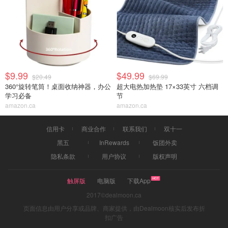
$9.99
$49.99
$20.49
$69.99
360°旋转笔筒！桌面收纳神器，办公
超大电热加热垫 17×33英寸 六档调
学习必备
节
amazon.ca
amazon.ca
信用卡
商业合作
联系我们
双十一
黑五
InRewards
饭团外卖
隐私条款
用户协议
版权声明
触屏版
电脑版
下载App
2017©dealmoon.ca
页面信息由用户分享或品牌、商家提供，由Dealmoon核实后发布折
扣广告