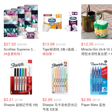
$27.92
$13.98
$12.35
$38.99
$15.99
$15.99
Scotties Supreme 3层面巾纸 24盒
Tiger厨房纸 3卷+绒感卫生纸 8卷
Miracle-Gro 24-8-16
24盒更给劲！
很划算！
用型水溶性复合肥 1.5
大桶装
$3.31
$2.85
$2.85
$7.48
$4.99
$6.18
Sharpie 超细记号笔 5色
Sharpie 马卡龙色荧光记
Paper Mate 蓝色
号笔 6支装