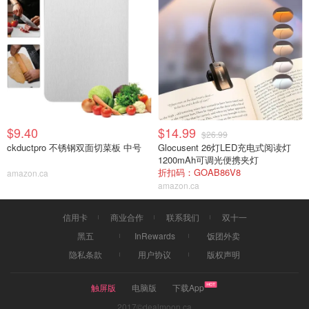
$9.40
$14.99
$26.99
ckductpro 不锈钢双面切菜板 中号
Glocusent 26灯LED充电式阅读灯
1200mAh可调光便携夹灯
折扣码：GOAB86V8
amazon.ca
amazon.ca
信用卡
商业合作
联系我们
双十一
黑五
InRewards
饭团外卖
隐私条款
用户协议
版权声明
触屏版
电脑版
下载App
2017©dealmoon.ca