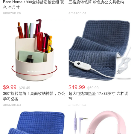
Bare Home 1800全棉舒适被套组 驼
三格旋转笔筒 粉色办公文具收纳
色 全尺寸
amazon.ca
amazon.ca
$9.99
$49.99
$20.49
$69.99
360°旋转笔筒！桌面收纳神器，办公
超大电热加热垫 17×33英寸 六档调
学习必备
节
amazon.ca
amazon.ca