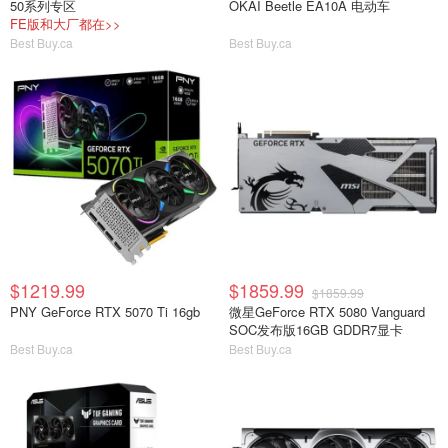
50系列专区
OKAI Beetle EA10A 电动车
FE版和大厂都在>>
Best Buy.ca
Best Buy.ca
$1219.99
$1859.99
$1859.99
PNY GeForce RTX 5070 Ti 16gb
微星GeForce RTX 5080 Vanguard
SOC发布版16GB GDDR7显卡
Best Buy.ca
Best Buy.ca