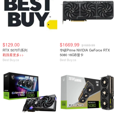
$129.00
$1669.99
$1669.99
RTX 5070Ti系列
华硕Prime NVIDIA GeForce RTX
戳我看更多>>
5080 16GB显卡
Best Buy.ca
Best Buy.ca