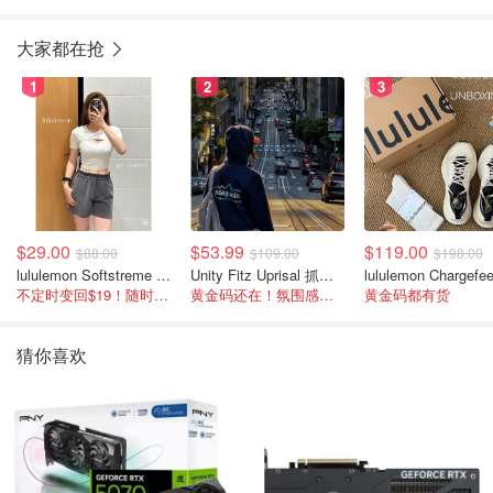
大家都在抢
1
2
3
$29.00
$53.99
$119.00
$88.00
$109.00
$198.00
lululemon Softstreme 女士高腰短裤 10cm
Unity Fitz Uprisal 抓绒卫衣
不定时变回$19！随时点进来看
黄金码还在！氛围感之神
黄金码都有货
猜你喜欢