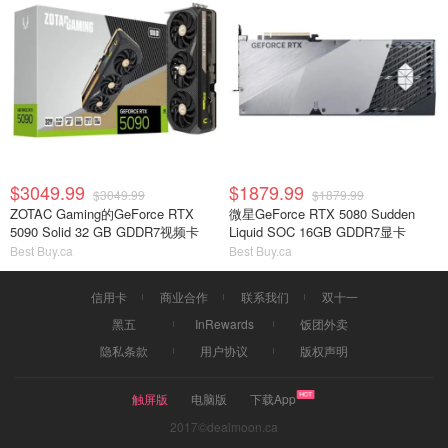
$3049.99
$1879.99
$3049.99
$1879.99
ZOTAC Gaming的GeForce RTX
微星GeForce RTX 5080 Sudden
5090 Solid 32 GB GDDR7视频卡
Liquid SOC 16GB GDDR7显卡
Best Buy.ca
Best Buy.ca
信用卡
商业合作
联系我们
双十一
黑五
InRewards
饭团外卖
隐私条款
用户协议
版权声明
触屏版
电脑版
下载App
2017©dealmoon.ca