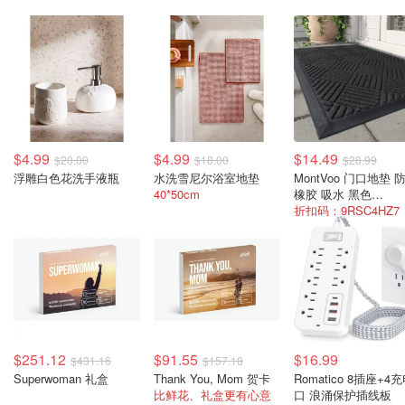
$4.99
$4.99
$14.49
$20.00
$18.00
$28.99
浮雕白色花洗手液瓶
水洗雪尼尔浴室地垫
MontVoo 门口地垫 
40*50cm
橡胶 吸水 黑色
43X75cm
折扣码：9RSC4HZ7
$251.12
$91.55
$16.99
$431.16
$157.18
Superwoman 礼盒
Thank You, Mom 贺卡
Romatico 8插座+4
比鲜花、礼盒更有心意
口 浪涌保护插线板