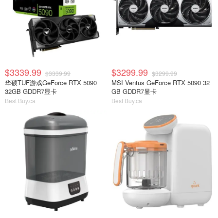
$3339.99
$3299.99
$3339.99
$3299.99
华硕TUF游戏GeForce RTX 5090
MSI Ventus GeForce RTX 5090 32
32GB GDDR7显卡
GB GDDR7显卡
Best Buy.ca
Best Buy.ca