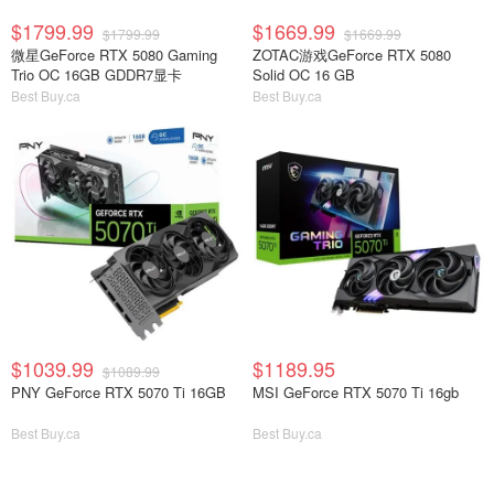
$1799.99
$1669.99
$1799.99
$1669.99
微星GeForce RTX 5080 Gaming
ZOTAC游戏GeForce RTX 5080
Trio OC 16GB GDDR7显卡
Solid OC 16 GB
Best Buy.ca
Best Buy.ca
$1039.99
$1189.95
$1089.99
PNY GeForce RTX 5070 Ti 16GB
MSI GeForce RTX 5070 Ti 16gb
Best Buy.ca
Best Buy.ca