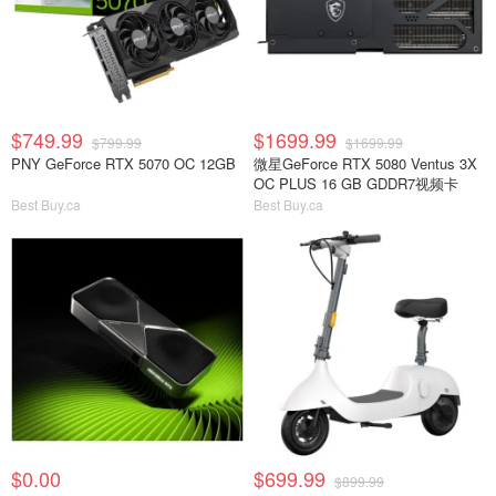
$749.99
$1699.99
$799.99
$1699.99
PNY GeForce RTX 5070 OC 12GB
微星GeForce RTX 5080 Ventus 3X
OC PLUS 16 GB GDDR7视频卡
Best Buy.ca
Best Buy.ca
$0.00
$699.99
$899.99