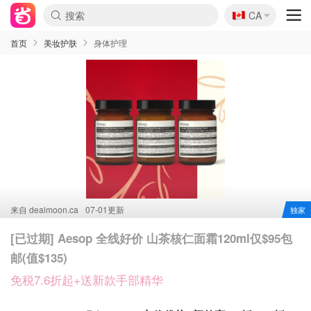
🇨🇦
CA
首页
美妆护肤
身体护理
来自
dealmoon.ca
07-01更新
独家
[已过期] Aesop 全线好价 山茶核仁面霜120ml仅$95包
邮(值$135)
免税7.6折起+送新款手部精华