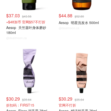
$37.03
$44.88
$43.56
$52.80
=$48加币 官网$57不打折
Aesop
明星洗发水 500ml
Aesop
天竺葵叶身体磨砂
@dealmoon.ca
180ml
@dealmoon.ca
$30.29
$30.29
$35.64
$35.64
折扣码：FIRST15
官网不打折
Aesop
Eleos 润手霜 75ml
Aesop
赋活护手霜 75ml