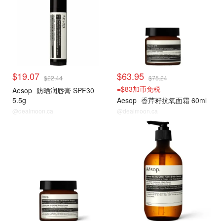
$19.07
$63.95
$22.44
$75.24
=$83加币免税
Aesop
防晒润唇膏 SPF30
5.5g
Aesop
香芹籽抗氧面霜 60ml
@dealmoon.ca
@dealmoon.ca