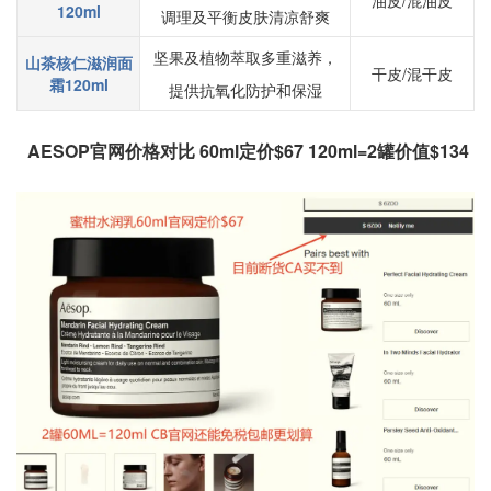
油皮/混油皮
120ml
调理及平衡皮肤清凉舒爽
坚果及植物萃取多重滋养，
山茶核仁滋润面
干皮/混干皮
霜120ml
提供抗氧化防护和保湿
AESOP官网价格对比 60ml定价$67 120ml=2罐价值$134