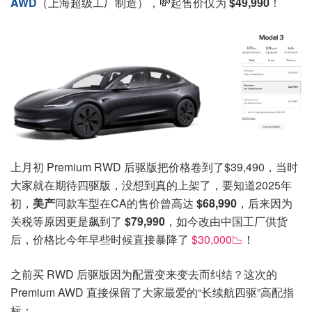
AWD
（上海超级工厂制造），💸起售价仅为
$49,990
！
上月初 Premium RWD 后驱版把价格卷到了$39,490，当时
大家就在期待四驱版，没想到真的上架了，要知道2025年
初，
美产
同款车型在CA的售价曾高达
$68,990
，后来因为
关税等原因更是飙到了
$79,990
，如今改由中国工厂供货
后，价格比今年早些时候直接暴降了
$30,000📉
！
之前买 RWD 后驱版因为配置变来变去而纠结？这次的
Premium AWD 直接保留了大家最爱的“长续航四驱”高配指
标：