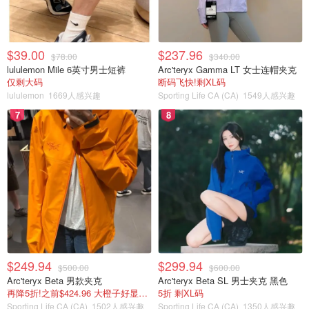
$39.00
$237.96
$78.00
$340.00
lululemon Mile 6英寸男士短裤
Arc'teryx Gamma LT 女士连帽夹克
仅剩大码
断码飞快!剩XL码
lululemon
1669人感兴趣
Sporting Life CA (CA)
1549人感兴趣
7
8
$249.94
$299.94
$500.00
$600.00
Arc'teryx Beta 男款夹克
Arc'teryx Beta SL 男士夹克 黑色
再降5折!之前$424.96 大橙子好显白 蹲补
5折 剩XL码
Sporting Life CA (CA)
1502人感兴趣
Sporting Life CA (CA)
1350人感兴趣