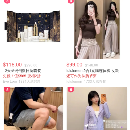
3
4
$116.00
$99.00
$290.00
$148.00
12天圣诞倒数日历套装
lululemon 2合1宽腿连体裤 女款
史低！值$565 变相2折
还可作为抹胸裤穿
Eve Lom
1881人感兴趣
lululemon
1733人感兴趣
5
6