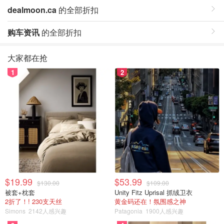
dealmoon.ca
的全部折扣
购车资讯
的全部折扣
大家都在抢
1
2
$19.99
$53.99
$130.00
$109.00
被套+枕套
Unity Fitz Uprisal 抓绒卫衣
2折了！! 230支天丝
黄金码还在！氛围感之神
Simons
2142人感兴趣
Patagonia
1900人感兴趣