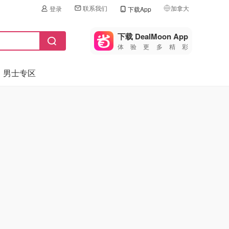
联系我们
加拿大
登录
下载App
🇺🇸
美国
下载 DealMoon App
体验更多精彩
🇨🇳
中国
男士专区
🇨🇦
加拿大
🇬🇧
英国
🇩🇪
德国
🇫🇷
法国
🇮🇹
意大利
🇦🇺
澳洲
🇳🇿
新西兰