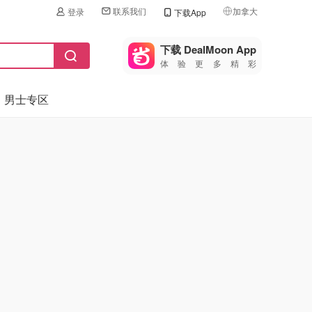
联系我们
加拿大
登录
下载App
🇺🇸
美国
下载 DealMoon App
体验更多精彩
🇨🇳
中国
男士专区
🇨🇦
加拿大
🇬🇧
英国
🇩🇪
德国
🇫🇷
法国
🇮🇹
意大利
🇦🇺
澳洲
🇳🇿
新西兰