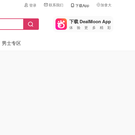
联系我们
加拿大
登录
下载App
🇺🇸
美国
下载 DealMoon App
体验更多精彩
🇨🇳
中国
男士专区
🇨🇦
加拿大
🇬🇧
英国
🇩🇪
德国
🇫🇷
法国
🇮🇹
意大利
🇦🇺
澳洲
🇳🇿
新西兰