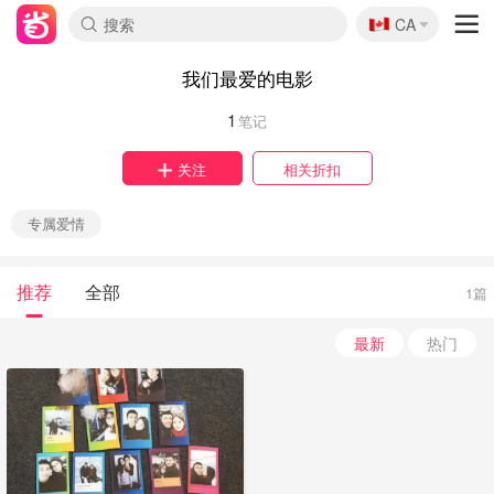
🇨🇦
CA
我们最爱的电影
1
笔记
关注
相关折扣
专属爱情
推荐
全部
1篇
最新
热门