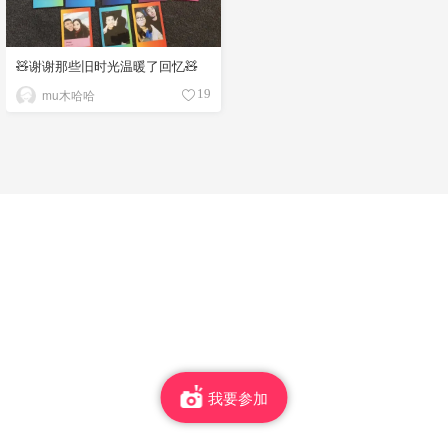
🧸谢谢那些旧时光温暖了回忆🧸
mu木哈哈
19
我要参加