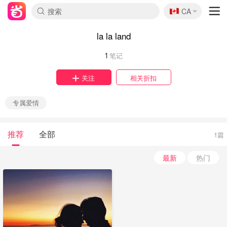
🇨🇦
CA
la la land
1
笔记
关注
相关折扣
专属爱情
推荐
全部
1篇
最新
热门