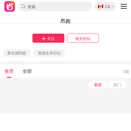
🇨🇦
CA
昂跑
关注
相关折扣
新生报到处
英国生存日记
推荐
全部
0篇
最新
热门