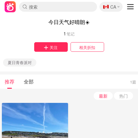
🇨🇦
CA
今日天气好晴朗☀️
1
笔记
关注
相关折扣
夏日青春派对
推荐
全部
1篇
最新
热门