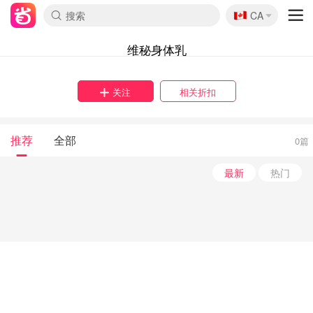
🇨🇦
CA
维秘身体乳
关注
相关折扣
推荐
全部
0篇
最新
热门