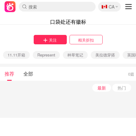
🇨🇦
CA
口袋处还有徽标
关注
相关折扣
11.11开箱
Represent
种草笔记
美拉德穿搭
英国
推荐
全部
0篇
最新
热门