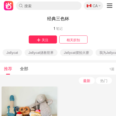
🇨🇦
CA
经典三色杯
1
笔记
关注
相关折扣
Jellycat
Jellycat拯救世界
Jellycat摆拍大赛
我为Jellyc
推荐
全部
1篇
最新
热门