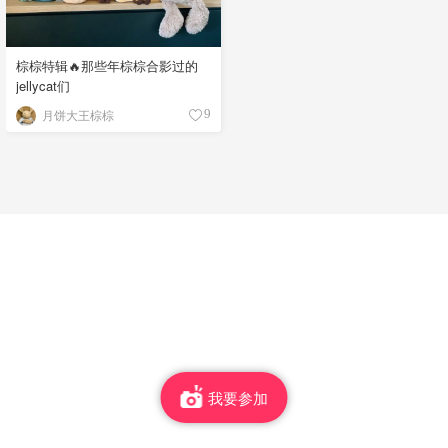
棕棕特辑🔥那些年棕棕合影过的
jellycat们
月饼大王棕棕
9
我要参加