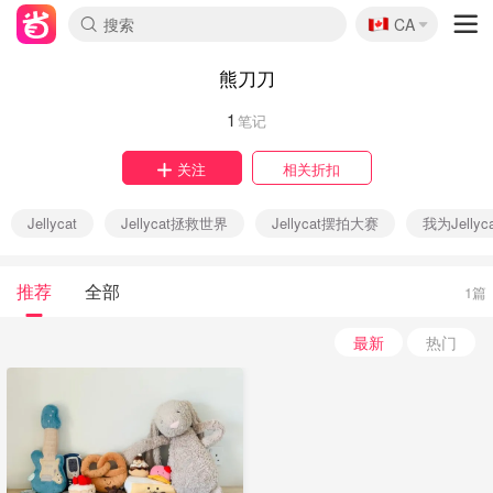
🇨🇦
CA
熊刀刀
1
笔记
关注
相关折扣
Jellycat
Jellycat拯救世界
Jellycat摆拍大赛
我为Jellyc
推荐
全部
1篇
最新
热门