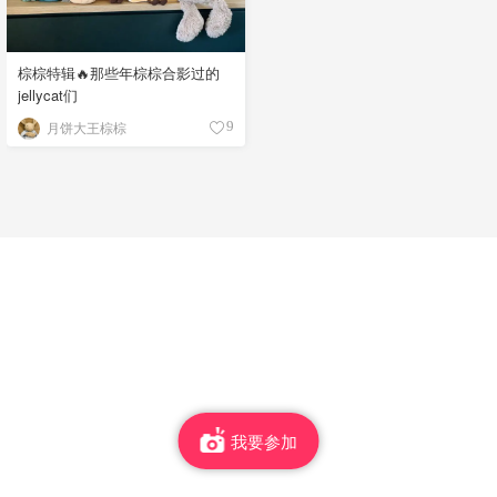
棕棕特辑🔥那些年棕棕合影过的
jellycat们
月饼大王棕棕
9
我要参加