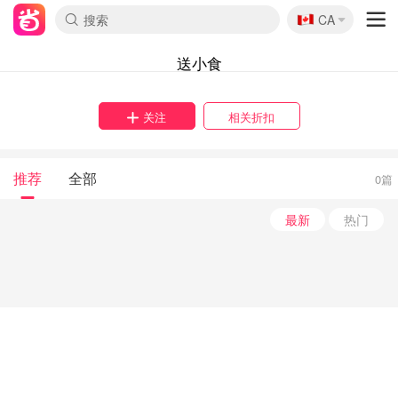
🇨🇦
CA
送小食
关注
相关折扣
推荐
全部
0篇
最新
热门