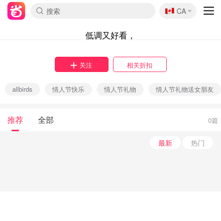
🇨🇦
CA
低调又好看，
关注
相关折扣
allbirds
情人节快乐
情人节礼物
情人节礼物送女朋友
推荐
全部
0篇
最新
热门