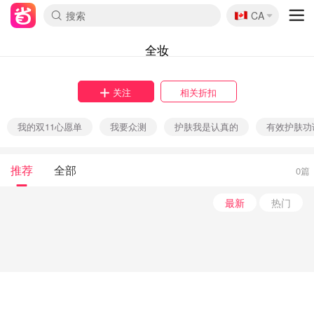
🇨🇦
CA
全妆
关注
相关折扣
我的双11心愿单
我要众测
护肤我是认真的
有效护肤功
推荐
全部
0篇
最新
热门