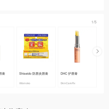
1/5
湿唇膏
Shiseido 防唇炎唇膏
DHC 护唇膏
Byre
Camomi
iMomoko
SkinCareRx
SSENS
去购买
去购买