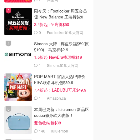
限今天：Footlocker 周五会员
促 New Balance 工装裤$20
2.4折起+至高得$50
0
Footlocker加拿大官网
Simons 大降 | 麂皮乐福$59(原
$190)、马克杯$2.9
1.5折起 NewEra棒球帽$19
1
Simons加拿大官网
POP MART 官店大热IP降价
FIFA联名耳机包$39.9
7.4折起！LABUBU可乐$49.9
1
Amazon.ca
本周已更新：lululemon 新品区
scuba修身款大改版！
蓝色收纳包$38
146
lululemon