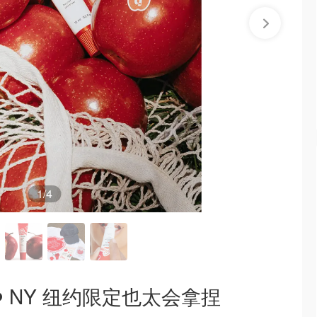
1
/4
I ❤️ NY 纽约限定也太会拿捏