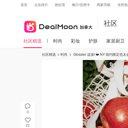
首页
点击排行
抢好货
银行/信用卡
商家导航
全民热
社区
社区精选
时尚
彩妆
护肤
家居厨卫
社区精选
时尚
Glossier 这波I ❤️ NY 纽约限
0
22