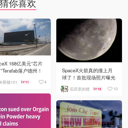
猜你喜欢
aceX 168亿美元“芯片
SpaceX火箭真的撞上月
”Terafab落户德州！
球了！首批现场照片曝光
4
休斯顿101
11
10
瓜田里的猹
12