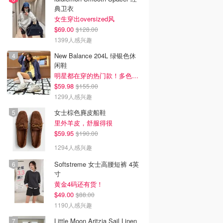
典卫衣
女生穿出oversized风
$69.00
$128.00
1399人感兴趣
New Balance 204L 绿银色休
闲鞋
明星都在穿的热门款！多色可选 3.8折
$59.98
$155.00
1299人感兴趣
女士棕色麂皮船鞋
里外羊皮，舒服得很
$59.95
$190.00
1294人感兴趣
Softstreme 女士高腰短裤 4英
寸
黄金4码还有货！
$49.00
$88.00
1190人感兴趣
Little Moon Aritzia Sail Linen