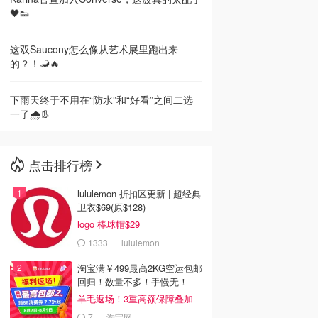
🖤👟
这双Saucony怎么像从艺术展里跑出来
的？！🦂🔥
下雨天终于不用在“防水”和“好看”之间二选
一了🌧️👢
点击排行榜
lululemon 折扣区更新 | 超经典
卫衣$69(原$128)
logo 棒球帽$29
1333
lululemon
淘宝满￥499最高2KG空运包邮
回归！数量不多！手慢无！
羊毛返场！3重高额保障叠加
7
淘宝网