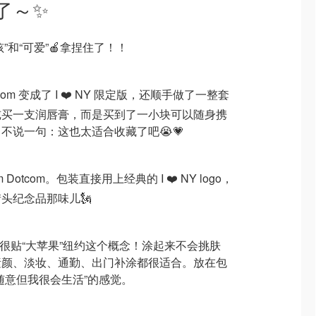
爱了～✨
女孩”和“可爱”🍎拿捏住了！！
com 变成了 I ❤️ NY 限定版，还顺手做了一整套
纯买一支润唇膏，而是买到了一小块可以随身携
了不说一句：这也太适合收藏了吧😭💗
lm Dotcom。包装直接用上经典的 I ❤️ NY logo，
头纪念品那味儿🗽
的很贴“大苹果”纽约这个概念！涂起来不会挑肤
素颜、淡妆、通勤、出门补涂都很适合。放在包
随意但我很会生活”的感觉。