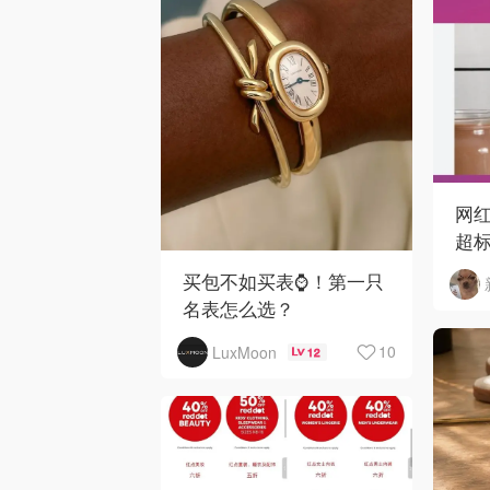
网红
超标
马
买包不如买表⌚️！第一只
名表怎么选？
10
LuxMoon
12