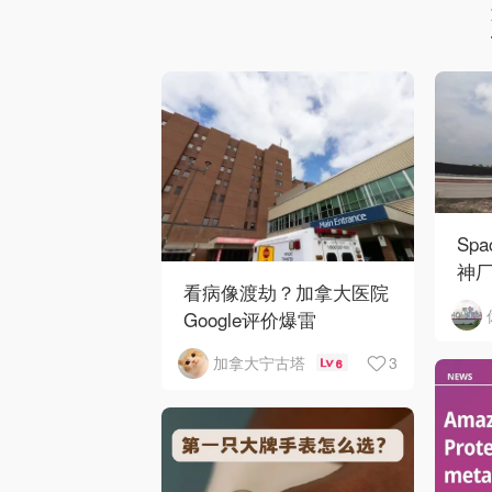
Sp
神厂
看病像渡劫？加拿大医院
Google评价爆雷
3
加拿大宁古塔
6