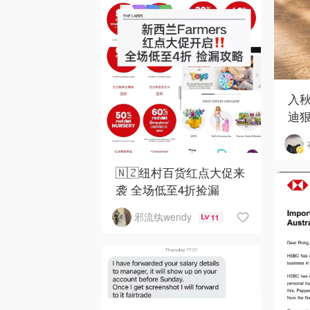
入
迪狠
和 
🇳🇿纽村百货红点大促来
袭 全场低至4折捡漏
邪流纨wendy
11