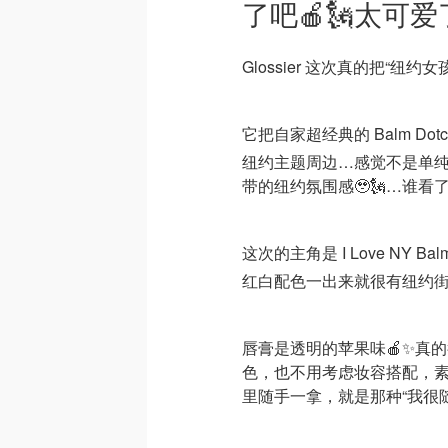
了吧🍎🗽太可
Glossier 这次真的把“纽约
它把自家超经典的 Balm Dot
纽约主题周边…感觉不是单
带的纽约氛围感🥹🗽…谁看
这次的主角是 I Love NY Ba
红白配色一出来就很有纽约街
唇膏是透明的苹果味🍎✨真
色，也不用考虑妆容搭配，
里随手一拿，就是那种“我很