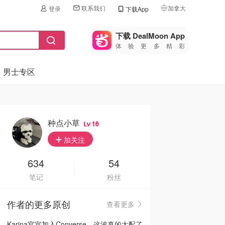
联系我们
加拿大
登录
下载App
🇺🇸
美国
下载 DealMoon App
体验更多精彩
🇨🇳
中国
男士专区
🇨🇦
加拿大
🇬🇧
英国
🇩🇪
德国
种点小草
16
🇫🇷
加关注
法国
🇮🇹
634
54
意大利
笔记
粉丝
🇦🇺
澳洲
作者的更多原创
查看更多
🇳🇿
新西兰
Karina官宣加入Converse，这波真的太配了