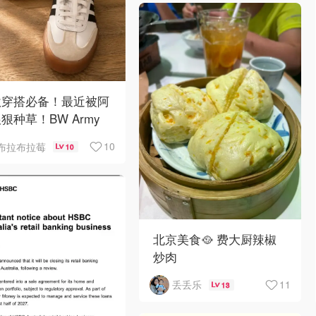
秋穿搭必备！最近被阿
狠种草！BW Army
Sambae 值得拥有！
10
布拉布拉莓
10
北京美食🥘 费大厨辣椒
炒肉
11
丢丢乐
13