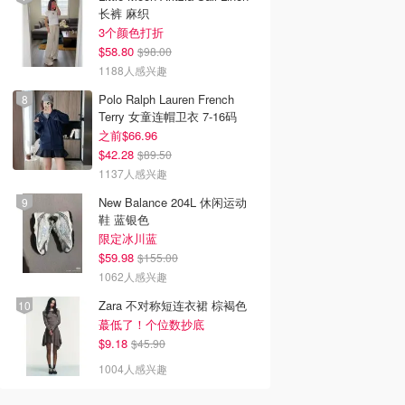
长裤 麻织
3个颜色打折
$58.80
$98.00
1188人感兴趣
Polo Ralph Lauren French
Terry 女童连帽卫衣 7-16码
之前$66.96
$42.28
$89.50
1137人感兴趣
New Balance 204L 休闲运动
鞋 蓝银色
限定冰川蓝
$59.98
$155.00
1062人感兴趣
Zara 不对称短连衣裙 棕褐色
蕞低了！个位数抄底
$9.18
$45.90
1004人感兴趣