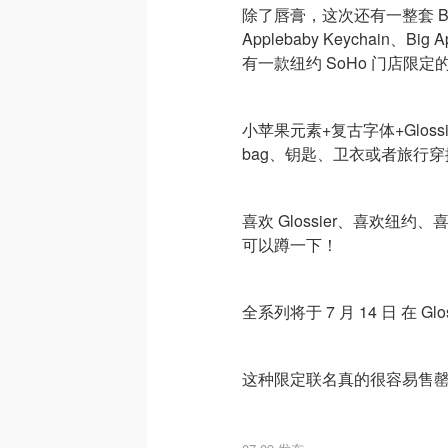
除了唇膏，这次还有一整套 Big Ap
Applebaby Keychain、Big Ap
有一款纽约 SoHo 门店限定
小苹果元素+复古字体+Gloss
bag、钥匙、卫衣或者旅行穿
喜欢 Glossier、喜欢
可以蹲一下！
全系列将于 7 月 14 日 在 Gl
这种限定联名真的很容易售罄，