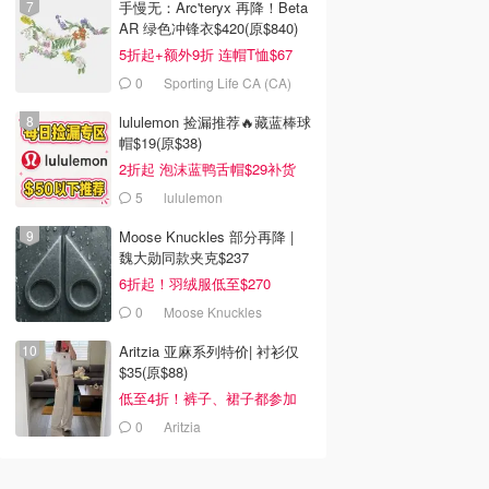
手慢无：Arc'teryx 再降！Beta
AR 绿色冲锋衣$420(原$840)
5折起+额外9折 连帽T恤$67
0
Sporting Life CA (CA)
lululemon 捡漏推荐🔥藏蓝棒球
帽$19(原$38)
2折起 泡沫蓝鸭舌帽$29补货
5
lululemon
Moose Knuckles 部分再降 |
魏大勋同款夹克$237
6折起！羽绒服低至$270
0
Moose Knuckles
Aritzia 亚麻系列特价| 衬衫仅
$35(原$88)
低至4折！裤子、裙子都参加
0
Aritzia