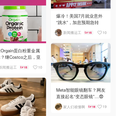
爆冷！美国7月就业意外
“跳水”，加息预期急转
弯！
10
新闻搬运工
15
Orgain蛋白粉重金属
？继Costco之后，亚
逊也被告了！
10
新闻搬运工
15
Meta智能眼镜翻车？网友
直接起名“变态眼镜”…😨
19
家人们谁懂啊
16