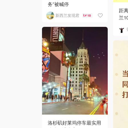
务”被喊停
距
新西兰发现君
10
兰1
洛杉矶好莱坞停车最实用