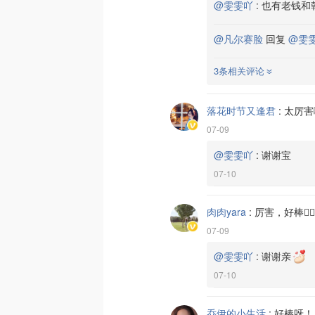
@雯雯吖
:
也有老钱和
@凡尔赛脸
回复
@雯
3条相关评论
落花时节又逢君
:
太厉害
07-09
@雯雯吖
:
谢谢宝
07-10
肉肉yara
:
厉害，好棒👍🏻
07-09
@雯雯吖
:
谢谢亲
07-10
乔伊的小生活
:
好棒呀！