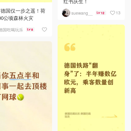
红书庆生！
离德国仅一步之遥！荷
13
suewang__
12
00公顷森林火灾
德国吃喝玩乐
8