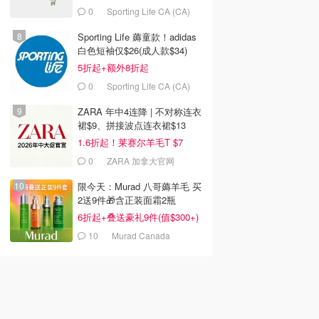
0
Sporting Life CA (CA)
Sporting Life 薅童款！adidas
白色短袖仅$26(成人款$34)
5折起+额外8折起
0
Sporting Life CA (CA)
ZARA 年中4连降 | 不对称连衣
裙$9、拼接波点连衣裙$13
1.6折起！莱赛尔羊毛T $7
0
ZARA 加拿大官网
限今天：Murad 八哥薅羊毛 买
2送9件🎁含正装面霜2瓶
6折起+叠送豪礼9件(值$300+)
10
Murad Canada