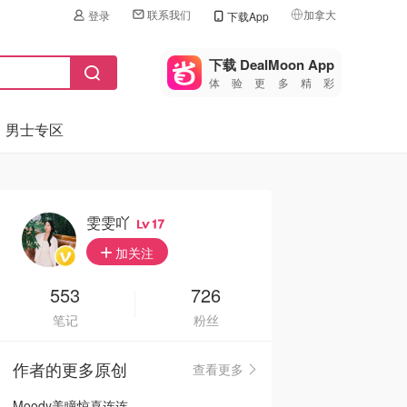
联系我们
加拿大
登录
下载App
🇺🇸
美国
下载 DealMoon App
体验更多精彩
🇨🇳
中国
男士专区
🇨🇦
加拿大
🇬🇧
英国
🇩🇪
德国
雯雯吖
17
🇫🇷
加关注
法国
🇮🇹
553
726
意大利
笔记
粉丝
🇦🇺
澳洲
作者的更多原创
查看更多
🇳🇿
新西兰
Moody美瞳惊喜连连