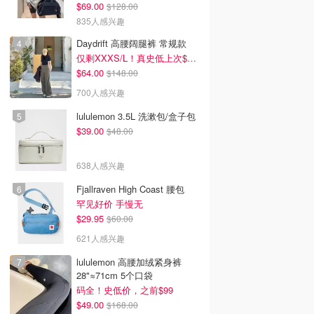
$69.00
$128.00
835人感兴趣
Daydrift 高腰阔腿裤 常规款
仅剩XXXS/L！真史低上次$114
$64.00
$148.00
700人感兴趣
lululemon 3.5L 洗漱包/盒子包
$39.00
$48.00
638人感兴趣
Fjallraven High Coast 腰包
罕见好价 手慢无
$29.95
$60.00
621人感兴趣
lululemon 高腰加绒紧身裤
28"≈71cm 5个口袋
码全！史低价，之前$99
$49.00
$168.00