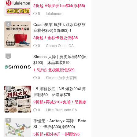
2折起 V领罗纹Tee$34(原$68)
5
lululemon
Coach奥莱 疯狂大跳水💥格纹
麻将包$96(直降$63)！
3折起！金标卡包史低$36
0
Coach Outlet CA
Simons 大降 | 麂皮乐福$59(原
$190)、床品套装$19
1.5折起 北极狐腰包$29
0
Simons加拿大官网
LB 潮鞋抄底 | NB 爆款204L薄
底鞋$60、萨洛蒙$75
2折起+再减$10+免邮！昂跑参
加
0
Little Burgundy CA
(CA）
手慢无：Arc'teryx 再降！Beta
SL 冲锋衣$300(原$500)
5折起+额外9折 一脚蹬$95