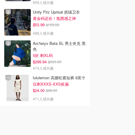
609人感兴趣
Unity Fitz Uprisal 抓绒卫衣
黄金码还在！氛围感之神
$53.99
$109.00
488人感兴趣
Arc'teryx Beta SL 男士夹克 黑
色
5折 剩XL码
$299.94
$600.00
474人感兴趣
lululemon 高腰松紧短裤 9英寸
仅剩XXXS-XXS捡漏
$24.00
$88.00
471人感兴趣