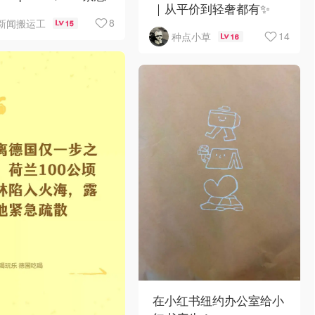
｜从平价到轻奢都有✨
架辣椒
8
新闻搬运工
15
14
种点小草
16
在小红书纽约办公室给小