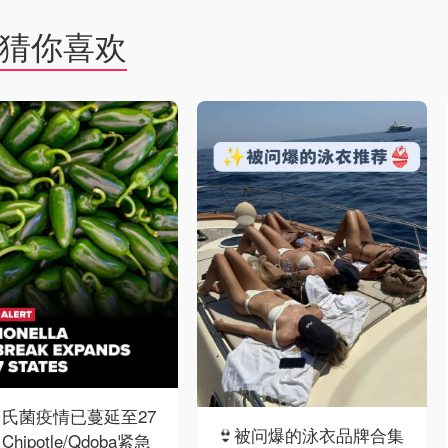
猜你喜欢
氏菌疫情已蔓延至27
👙被问爆的泳衣品牌合集
hipotle/Qdoba紧急