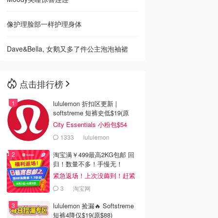
像护理脸部一样护理身体
Dave&Bella, 女鹅又多了件公主泡泡袖裙
点击排行榜
lululemon 折扣区更新 |
softstreme 短裤史低$19(原
$88)
City Essentials 小粉包$54
1333
lululemon
淘宝满￥499最高2KG包邮 回
归！数量不多！手慢无！
紧急返场！上次没薅到！赶紧
冲
3
淘宝网
lululemon 捡漏🔥 Softstreme
短裤4降仅$19(原$88)