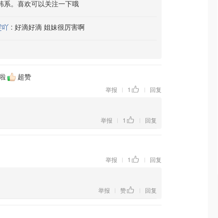
韩系。喜欢可以关注一下哦
雯吖
:
好滴好滴 姐妹很厉害啊
啦
超赞
举报
1
回复
|
|
举报
1
回复
|
|
举报
1
回复
|
|
举报
赞
回复
|
|