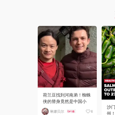
荷兰豆找到河南弟！蜘蛛
侠的替身竟然是中国小
沙门
哥？！
6
琳娜贝尔
15
州！C