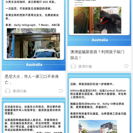
澳洲盗贼新套路？利用孩子敲门
踩点！
澳洲印象
悉尼大火，华人一家三口不幸身
亡，
澳洲印象