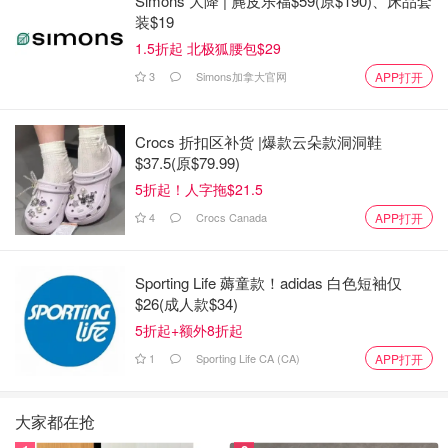
Simons 大降 | 麂皮乐福$59(原$190)、床品套
装$19
1.5折起 北极狐腰包$29
3
Simons加拿大官网
APP打开
Crocs 折扣区补货 |爆款云朵款洞洞鞋
$37.5(原$79.99)
5折起！人字拖$21.5
4
Crocs Canada
APP打开
Sporting Life 薅童款！adidas 白色短袖仅
$26(成人款$34)
5折起+额外8折起
1
Sporting Life CA (CA)
APP打开
大家都在抢