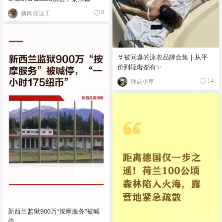
新闻搬运工
8
👙被问爆的泳衣品牌合集｜从平
价到轻奢都有✨
种点小草
14
新西兰监狱900万“按摩服务”被喊
停