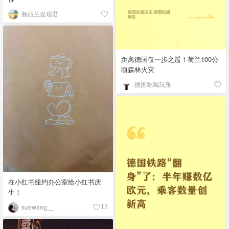
新西兰发现君
距离德国仅一步之遥！荷兰100公
顷森林火灾
德国吃喝玩乐
在小红书纽约办公室给小红书庆
生！
suewang__
13