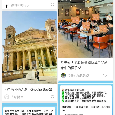
德国吃喝玩乐
终于有人把香辣蟹锅做成了我想
象中的样子🦀
洛杉矶经典男孩
11
🇲🇹马耳他之夏 | Ghadira Bay🏖️
月球暂住