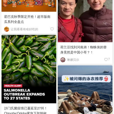
星巴克秋季限定开抢！超市版南
瓜系列全盘点
让我看看有啥好吃的
荷兰豆找到河南弟！蜘蛛侠的替
身竟然是中国小哥？！
琳娜贝尔
7
沙门氏菌疫情已蔓延至27州！
Chipotle/Qdoba紧急下架辣椒