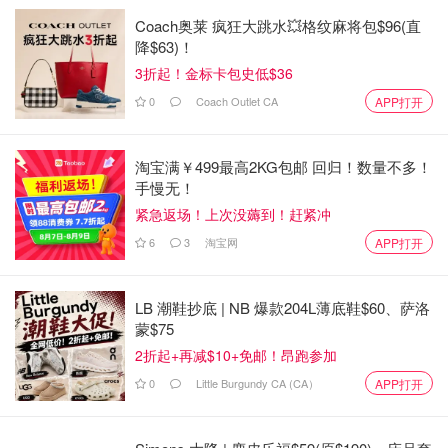
Coach奥莱 疯狂大跳水💥格纹麻将包$96(直
降$63)！
3折起！金标卡包史低$36
0
Coach Outlet CA
APP打开
淘宝满￥499最高2KG包邮 回归！数量不多！
手慢无！
紧急返场！上次没薅到！赶紧冲
6
3
淘宝网
APP打开
LB 潮鞋抄底 | NB 爆款204L薄底鞋$60、萨洛
蒙$75
2折起+再减$10+免邮！昂跑参加
0
Little Burgundy CA (CA）
APP打开