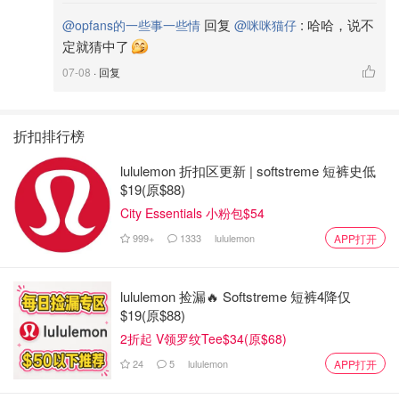
回复
:
哈哈，说不
@opfans的一些事一些情
@咪咪猫仔
定就猜中了
07-08
· 回复
折扣排行榜
lululemon 折扣区更新 | softstreme 短裤史低
$19(原$88)
City Essentials 小粉包$54
999+
1333
lululemon
APP打开
lululemon 捡漏🔥 Softstreme 短裤4降仅
$19(原$88)
2折起 V领罗纹Tee$34(原$68)
24
5
lululemon
APP打开