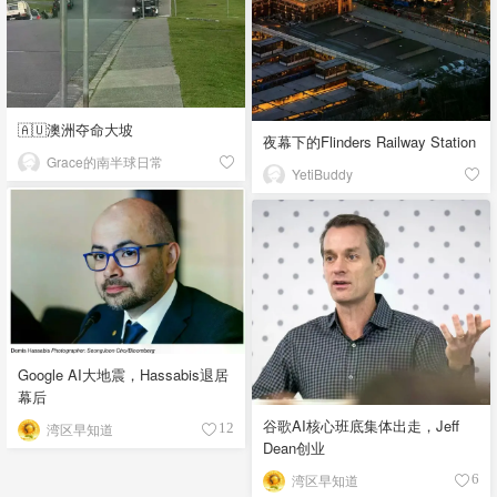
🇦🇺澳洲夺命大坡
夜幕下的Flinders Railway Station
Grace的南半球日常
YetiBuddy
Google AI大地震，Hassabis退居
幕后
谷歌AI核心班底集体出走，Jeff
湾区早知道
12
Dean创业
湾区早知道
6