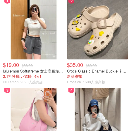
1
2
$19.00
$35.00
$88.00
$69.99
lululemon Softstreme 女士高腰短裤 10cm
Crocs Classic Enamel Buckle 卡骆驰布扣便鞋
2.1折抄底，仅剩小码！
新款彩扣
lululemon
2393人感兴趣
Crocs.ca
1608人感兴趣
3
4