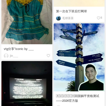
第一次在下班后打网球
毛球茶茶
8
vtg分享*iconic by ___
jin___
🇦🇺🇺🇸🇨🇦回国躺平资格测试
——2026官方版