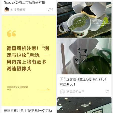
SpaceX公布上市后首份财报
科技圈观察
8
🇬🇧迷客夏伦敦全场奶茶1.99 只
有这两天！
英国羊毛大王
德国司机注意！“测速马拉松”启动