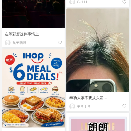
CJ111
在等彩蛋这件事情上
丸子脑袋
奉劝大家不要拔头发…
单单丁单