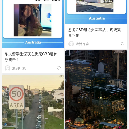
悉尼CBD附近突发事故，现场紧
急封锁
澳洲印象
华人留学生深夜在悉尼CBD遭种
族袭击！
澳洲印象