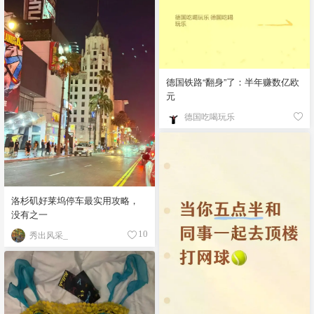
德国铁路“翻身”了：半年赚数亿欧
元
德国吃喝玩乐
洛杉矶好莱坞停车最实用攻略，
没有之一
秀出风采_
10