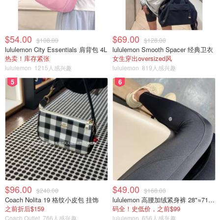
$54.00
$69.00
$108.00
$128.00
lululemon City Essentials 肩背包 4L
lululemon Smooth Spacer 经典卫衣
热卖！库存紧张
女生穿出oversized风
lululemon
1215人感兴趣
lululemon
819人感兴趣
5
6
$96.00
$49.00
$240.00
$168.00
Coach Nolita 19 格纹小皮包 挂饰
lululemon 高腰加绒紧身裤 28"≈71cm 5个口袋
之前折后$159
码全！史低价，之前$99
Coach Outlet
766人感兴趣
lululemon
656人感兴趣