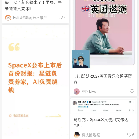
🥞 IHOP 新套餐来了！早餐、午
餐通通只要 $6+
Felix吃喝玩乐不破产
7
🇬🇧郎朗·2027英国音乐会巡演官
宣
英区Live
马斯克：SpaceX只使用英伟达
GPU
科技圈观察
9