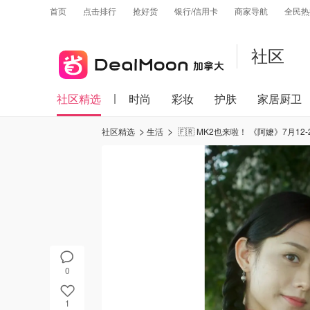
首页
点击排行
抢好货
银行/信用卡
商家导航
全民热
社区
社区精选
时尚
彩妆
护肤
家居厨卫
社区精选
生活
🇫🇷 MK2也来啦！ 《阿嬷》7月12
0
1