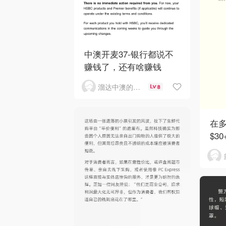
中澳开麦37-银行都说不
赚钱了，还有啥赚钱
溜达中澳的王公子
8
在
$3