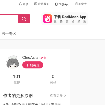
联系我们
加拿大
登录
下载App
🇺🇸
美国
下载 DealMoon App
体验更多精彩
🇨🇳
中国
男士专区
🇨🇦
加拿大
🇬🇧
英国
🇩🇪
德国
CineAsia
11
🇫🇷
加关注
法国
🇮🇹
101
0
意大利
笔记
粉丝
🇦🇺
澳洲
作者的更多原创
查看更多
🇳🇿
新西兰
8月中影院列表｜助阿嬷🇬🇧🇮🇪票房破