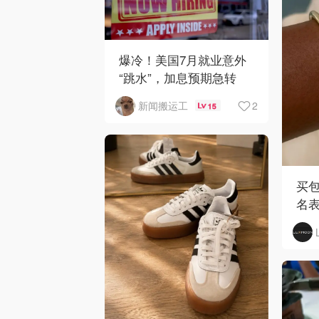
爆冷！美国7月就业意外
“跳水”，加息预期急转
弯！
2
新闻搬运工
15
买包
名