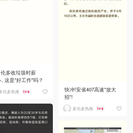
多伦多收垃圾时薪
0+, 这是"好工作"吗？
快冲!安省407高速"放大
多伦多热推
9
招"!
多伦多热推
9