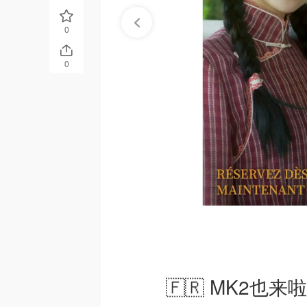
0
0
🇫🇷 MK2也来