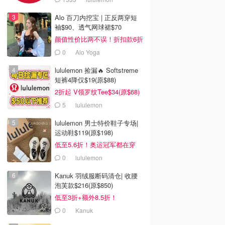
Alo 百刀内挖宝 | 正反两穿短
袖$90、透气网球裙$70
颜值性价比两不误！折扣款6折
起
0
Alo Yoga
lululemon 捡漏🔥 Softstreme
短裤4降仅$19(原$88)
2折起 V领罗纹Tee$34(原$68)
5
lululemon
lululemon 男士特价鞋子专场|
运动鞋$119(原$198)
低至5.6折！奥运冠军都在穿
0
lululemon
Kanuk 羽绒服断码清仓| 收腰
泡芙款$216(原$850)
低至3折+额外8.5折！
0
Kanuk