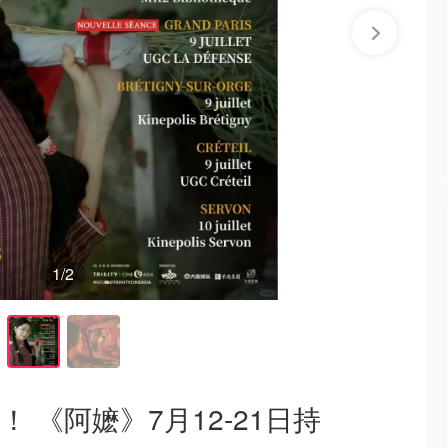
1
/2
啦！ 《阿嬷》7月12-21日持