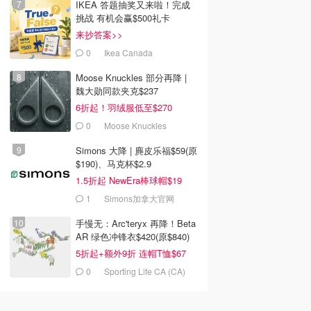
IKEA 答题抽奖又来啦！完成
挑战 有机会赢$500礼卡
来抄答案>>
0
Ikea Canada
Moose Knuckles 部分再降 |
魏大勋同款夹克$237
6折起！羽绒服低至$270
0
Moose Knuckles
Simons 大降 | 麂皮乐福$59(原
$190)、马克杯$2.9
1.5折起 NewEra棒球帽$19
1
Simons加拿大官网
手慢无：Arc'teryx 再降！Beta
AR 绿色冲锋衣$420(原$840)
5折起+额外9折 连帽T恤$67
0
Sporting Life CA (CA)