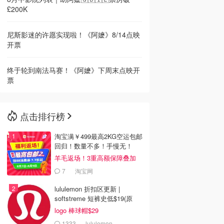
£200K
尼斯影迷的许愿实现啦！《阿嬷》8/14点映
开票
终于轮到南法马赛！《阿嬷》下周末点映开
票
点击排行榜
淘宝满￥499最高2KG空运包邮
回归！数量不多！手慢无！
羊毛返场！3重高额保障叠加
7
淘宝网
lululemon 折扣区更新 |
softstreme 短裤史低$19(原
$88)
logo 棒球帽$29
1333
lululemon