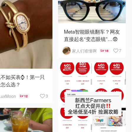
Meta智能眼镜翻车？网友
直接起名“变态眼镜”…😨
7
家人们谁懂啊
16
不如买表⌚️！第一只
表怎么选？
3
LuxMoon
12