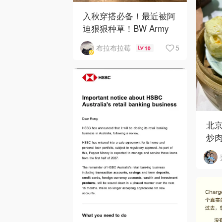
入秋穿搭必备！最近被阿
迪狠狠种草！BW Army
和 Sambae 值得拥有！
5
布拉布拉莓
10
北京
炒