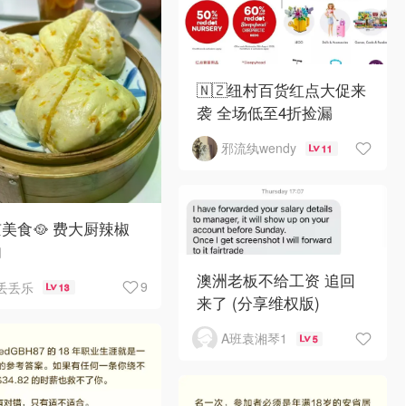
🇳🇿纽村百货红点大促来
袭 全场低至4折捡漏
邪流纨wendy
11
美食🥘 费大厨辣椒
肉
澳洲老板不给工资 追回
9
丢丢乐
13
来了 (分享维权版)
A班袁湘琴1
5