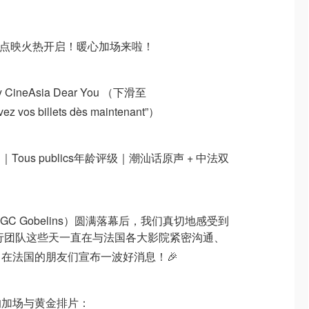
前点映火热开启！暖心加场来啦！
nity CineAsia Dear You （下滑至
ez vos billets dès maintenant”）
Tous publics年龄评级｜潮汕话原声 + 中法双
C Gobelins）圆满落幕后，我们真切地感受到
发行团队这些天一直在与法国各大影院紧密沟通、
在法国的朋友们宣布一波好消息！🎉
的加场与黄金排片：