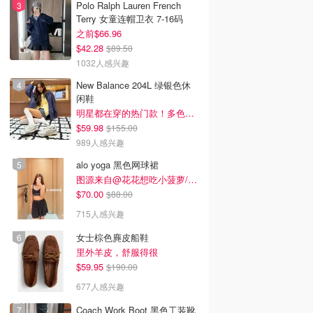
Polo Ralph Lauren French
Terry 女童连帽卫衣 7-16码
之前$66.96
$42.28
$89.50
1032人感兴趣
New Balance 204L 绿银色休
闲鞋
明星都在穿的热门款！多色可选 3.8折
$59.98
$155.00
989人感兴趣
alo yoga 黑色网球裙
图源来自@花花想吃小菠萝/xhs
$70.00
$88.00
715人感兴趣
女士棕色麂皮船鞋
里外羊皮，舒服得很
$59.95
$190.00
677人感兴趣
Coach Work Boot 黑色工装靴