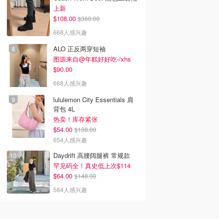
上新
$108.00
$360.00
668人感兴趣
ALO 正反两穿短袖
图源来自@年糕好好吃-/xhs
$90.00
668人感兴趣
lululemon City Essentials 肩
背包 4L
热卖！库存紧张
$54.00
$108.00
654人感兴趣
Daydrift 高腰阔腿裤 常规款
罕见码全！真史低上次$114
$64.00
$148.00
584人感兴趣