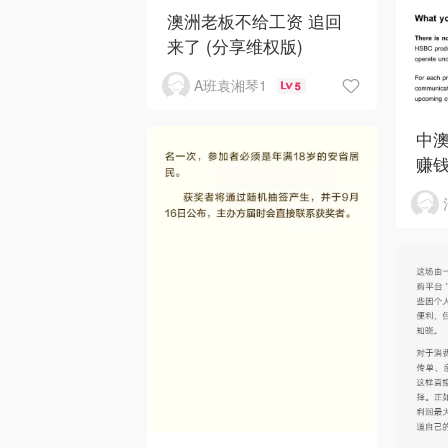
澳洲老板不给工资 追回
来了 (分享维权版)
A班袁湘琴1
5
中澳
赚