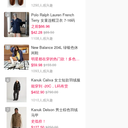
1290人感兴趣
Polo Ralph Lauren French
Terry 女童连帽卫衣 7-16码
之前$66.96
$42.28
$89.50
1108人感兴趣
New Balance 204L 绿银色休
闲鞋
明星都在穿的热门款！多色可选 3.8折
$59.98
$155.00
1093人感兴趣
Kanuk Calixa 女士短款羽绒服
能穿到 -20C，L码有货
$402.90
$790.00
1010人感兴趣
Kanuk Delson 男士棕色羽绒
马甲
史低价！
$127.50
$250.00