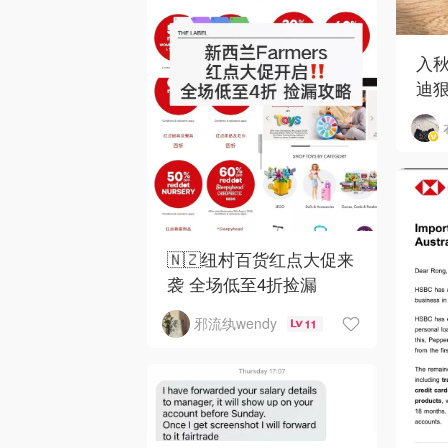
入
迪狠
和 
🇳🇿纽村百货红点大促来
袭 全场低至4折捡漏
邪流纨wendy
11