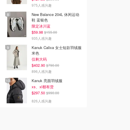
975人感兴趣
New Balance 204L 休闲运动
鞋 蓝银色
限定冰川蓝
$59.98
$155.00
935人感兴趣
Kanuk Calixa 女士短款羽绒服
米色
仅剩大码
$402.90
$790.00
896人感兴趣
Kanuk 亮面羽绒服
xs、xl都有货
$297.50
$990.00
826人感兴趣