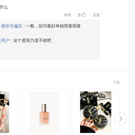
开么
举报
赞
回复
|
|
复
@岁月偏安
:
一般，痘印最好单独用遮瑕膏
名用户
:
这个遮瑕力度不错吧
1/5