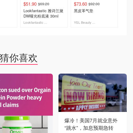
$51.90
$73.60
$35.8
$69.20
$92.00
Lookfantastic 雅诗兰黛
黑皮革气垫
cuteh
DW哑光粉底液 30ml
妆粉底液
Lookfantastic UK (CA)
YSL Beauty 圣罗兰加拿大官网
dealmo
去购买
去购买
猜你喜欢
爆冷！美国7月就业意外
“跳水”，加息预期急转