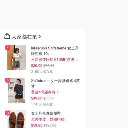
大家都在抢
lululemon Softstreme 女士高
腰短裤 10cm
不定时变回$19！随时点进来看
$29.00
$88.00
2190人感兴趣
Softstreme 女士高腰短裤 4英
寸
黄金4码还有货！
$49.00
$88.00
1741人感兴趣
女士棕色麂皮船鞋
里外羊皮，舒服得很
$59.95
$190.00