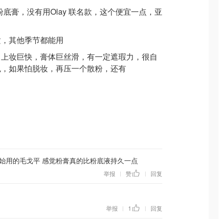
rl 粉底膏，没有用Olay 联名款，这个便宜一点，亚
适，其他季节都能用
，上妆巨快，膏体巨丝滑，有一定遮瑕力，很自
色，如果怕脱妆，再压一个散粉，还有
始用的毛戈平 感觉粉膏真的比粉底液持久一点
举报
赞
回复
|
|
举报
1
回复
|
|