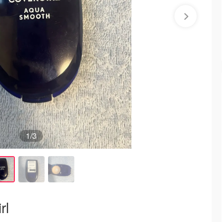
1
/3
rl