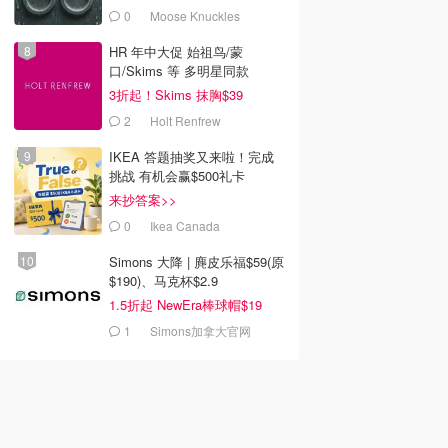
0
Moose Knuckles
HR 年中大促 始祖鸟/蒙
口/Skims 等 多明星同款
3折起！Skims 抹胸$39
2
Holt Renfrew
IKEA 答题抽奖又来啦！完成
挑战 有机会赢$500礼卡
来抄答案>>
0
Ikea Canada
Simons 大降 | 麂皮乐福$59(原
$190)、马克杯$2.9
1.5折起 NewEra棒球帽$19
1
Simons加拿大官网