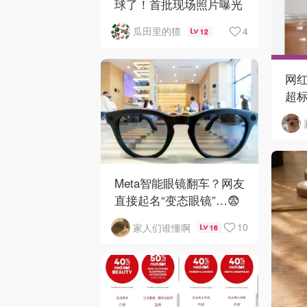
球了！首批现场照片曝光
4
瓜田里的猹
12
网红
超标
马
Meta智能眼镜翻车？网友
直接起名“变态眼镜”…😨
10
家人们谁懂啊
16