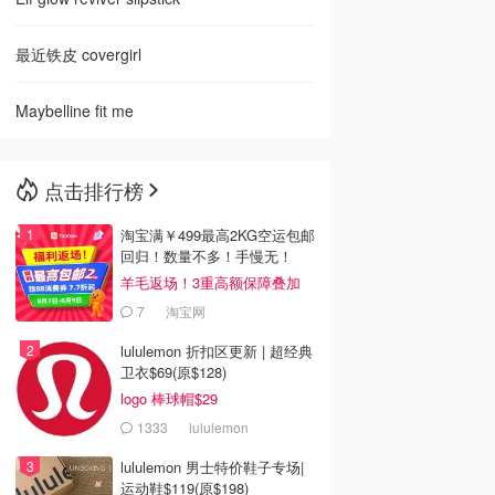
最近铁皮 covergirl
Maybelline fit me
点击排行榜
淘宝满￥499最高2KG空运包邮
回归！数量不多！手慢无！
羊毛返场！3重高额保障叠加
7
淘宝网
lululemon 折扣区更新 | 超经典
卫衣$69(原$128)
logo 棒球帽$29
1333
lululemon
lululemon 男士特价鞋子专场|
运动鞋$119(原$198)