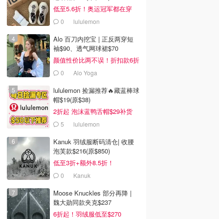
低至5.6折！奥运冠军都在穿
0
lululemon
Alo 百刀内挖宝 | 正反两穿短
袖$90、透气网球裙$70
颜值性价比两不误！折扣款6折
起
0
Alo Yoga
lululemon 捡漏推荐🔥藏蓝棒球
帽$19(原$38)
2折起 泡沫蓝鸭舌帽$29补货
5
lululemon
Kanuk 羽绒服断码清仓| 收腰
泡芙款$216(原$850)
低至3折+额外8.5折！
0
Kanuk
Moose Knuckles 部分再降 |
魏大勋同款夹克$237
6折起！羽绒服低至$270