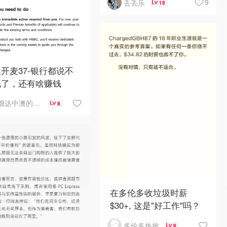
9
丢丢乐
13
开麦37-银行都说不
钱了，还有啥赚钱
溜达中澳的王公子
8
在多伦多收垃圾时薪
$30+, 这是"好工作"吗？
多伦多热推
9