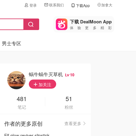
联系我们
加拿大
登录
下载App
🇺🇸
美国
下载 DealMoon App
体验更多精彩
🇨🇳
中国
男士专区
🇨🇦
加拿大
🇬🇧
英国
🇩🇪
德国
蜗牛蜗牛灭草机
10
🇫🇷
加关注
法国
🇮🇹
481
51
意大利
笔记
粉丝
🇦🇺
澳洲
作者的更多原创
查看更多
🇳🇿
新西兰
Elf glow reviver slipstick