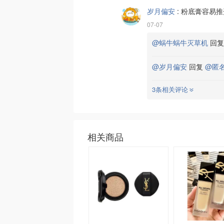
岁月偏安
:
粉底膏容易推
07-07
@蜗牛蜗牛灭草机
回
@岁月偏安
回复
@匿
3条相关评论
相关商品