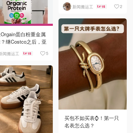
弯！
2
新闻搬运工
15
Orgain蛋白粉重金属
？继Costco之后，亚
逊也被告了！
5
新闻搬运工
15
买包不如买表⌚️！第一只
名表怎么选？