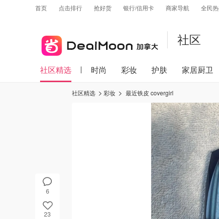
首页
点击排行
抢好货
银行/信用卡
商家导航
全民热
社区
社区精选
时尚
彩妆
护肤
家居厨卫
社区精选
彩妆
最近铁皮 covergirl
6
23