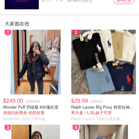
111
4
Arc'teryx 始祖鸟
APP打开
大家都在抢
1
2
$249.00
$29.99
$348.00
$49.50
Wunder Puff 羽绒服 600蓬松度
Ralph Lauren Big Pony 棉质短袖T恤
有细闪的黑色 拍照好看
男大童！L/XL妹子可穿
lululemon
2231人感兴趣
Ralph Lauren
1350人感兴趣
3
4