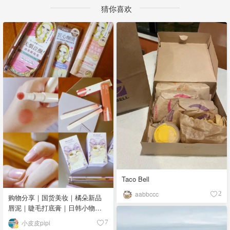
猜你喜欢
Taco Bell
aabbccc
2
购物分享｜国货美妆｜橘朵新品
唇泥｜睫毛打底膏｜日韩小物｜
眼线笔｜美甲DIY💅
小皮皮pipi
7