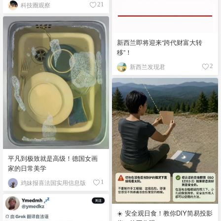
科技圈观察
21
新西兰即将迎来“跨代财富大转
移”！
新西兰发现君
2
平凡到极致就是高级！德国女画
家的日常美学
鸡妹报喜法国实用信息版
1
☀️ 安全观日食！教你DIY简易投影