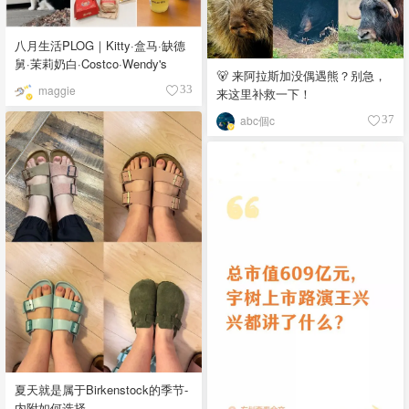
八月生活PLOG｜Kitty·盒马·缺德
舅·茉莉奶白·Costco·Wendy's
🐻 来阿拉斯加没偶遇熊？别急，
maggie
33
来这里补救一下！
abc個c
37
夏天就是属于Birkenstock的季节-
内附如何选择