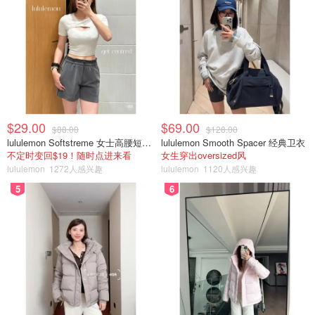
$29.00
$69.00
$88.00
$128.00
lululemon Softstreme 女士高腰短裤 10cm
lululemon Smooth Spacer 经典卫衣
不定时变回$19！随时点进来看
女生穿出oversized风
lululemon
1272人感兴趣
lululemon
1120人感兴趣
5
6