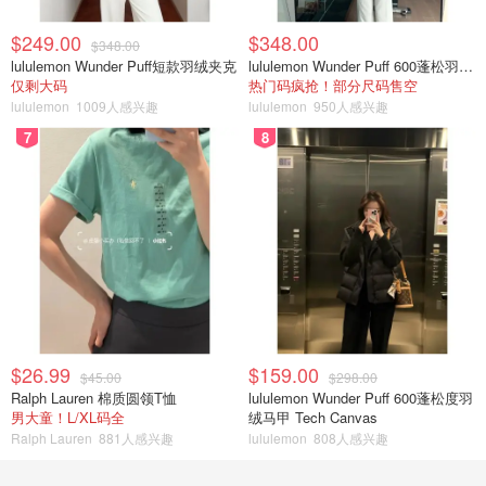
$249.00
$348.00
$348.00
lululemon Wunder Puff短款羽绒夹克
lululemon Wunder Puff 600蓬松羽绒夹克
仅剩大码
热门码疯抢！部分尺码售空
lululemon
1009人感兴趣
lululemon
950人感兴趣
7
8
$26.99
$159.00
$45.00
$298.00
Ralph Lauren 棉质圆领T恤
lululemon Wunder Puff 600蓬松度羽
男大童！L/XL码全
绒马甲 Tech Canvas
Ralph Lauren
881人感兴趣
lululemon
808人感兴趣