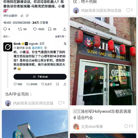
仪，绝不伤眼
鸡妹报喜法国实用信息版
1
当AI学会骂街：
鸡妹报喜法国实用信息版
1
🇺🇸洛杉矶Hollywood京都居酒屋
🏮适合约会
北美deal蜀黎
13