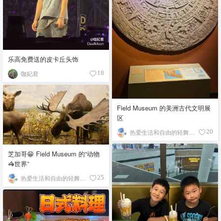
乐高免费送的皮卡丘头饰
咖妃君
18
Field Museum 的美洲古代文明展
区
热爱生活和自由的轻舞飞扬
20
芝加哥😁 Field Museum 的“动物
🦓世界”
热爱生活和自由的轻舞飞扬
25