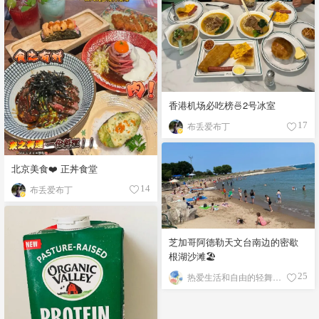
香港机场必吃榜🍜2号冰室
布丢爱布丁
17
北京美食❤️ 正丼食堂
布丢爱布丁
14
芝加哥阿德勒天文台南边的密歇
根湖沙滩🏖️
热爱生活和自由的轻舞飞扬
25