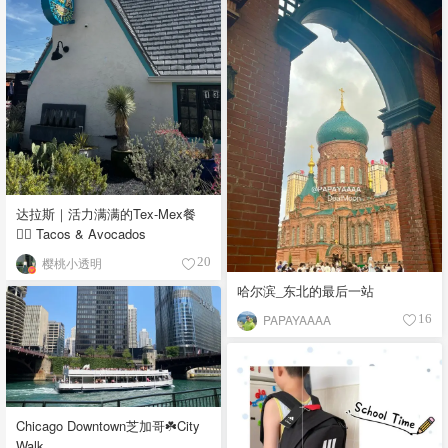
达拉斯｜活力满满的Tex-Mex餐
👉🏼 Tacos & Avocados
樱桃小透明
20
哈尔滨_东北的最后一站
PAPAYAAAA
16
Chicago Downtown芝加哥☘️City
Walk