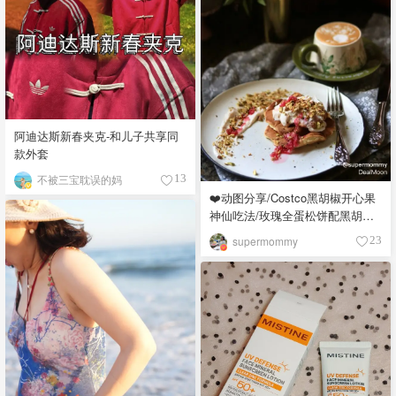
阿迪达斯新春夹克-和儿子共享同
款外套
不被三宝耽误的妈
13
❤️动图分享/Costco黑胡椒开心果
神仙吃法/玫瑰全蛋松饼配黑胡椒
开心果碎太惊艳😍
supermommy
23