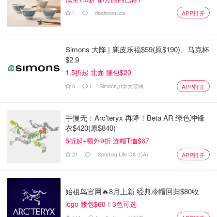
1
dealmoon.ca
APP打开
Simons 大降 | 麂皮乐福$59(原$190)、马克杯
$2.9
1.5折起 北面 腰包$20
6
1
Simons加拿大官网
APP打开
手慢无：Arc'teryx 再降！Beta AR 绿色冲锋
衣$420(原$840)
5折起+额外9折 连帽T恤$67
21
Sporting Life CA (CA)
APP打开
始祖鸟官网🔥8月上新 经典冷帽回归$80收
logo 腰包$60！3色可选