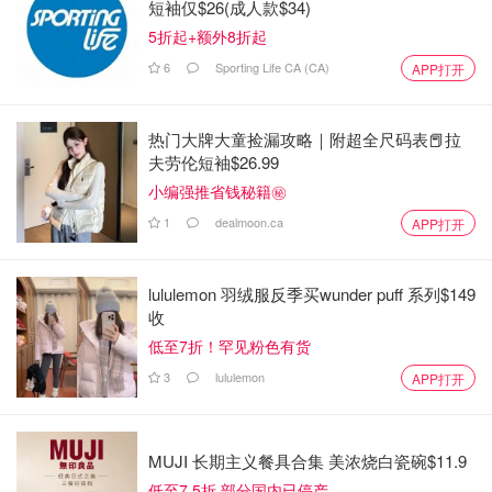
短袖仅$26(成人款$34)
5折起+额外8折起
6
Sporting Life CA (CA)
APP打开
热门大牌大童捡漏攻略｜附超全尺码表📕拉
夫劳伦短袖$26.99
小编强推省钱秘籍㊙️
1
dealmoon.ca
APP打开
lululemon 羽绒服反季买wunder puff 系列$149
收
低至7折！罕见粉色有货
3
lululemon
APP打开
MUJI 长期主义餐具合集 美浓烧白瓷碗$11.9
低至7.5折 部分国内已停产