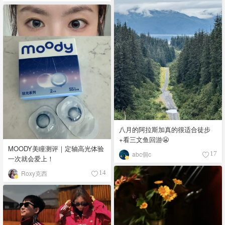
八月的阿拉斯加真的很适合徒步
+看三文鱼回游😬
MOODY美瞳测评｜定轴高光体验
abc個c
17
一次就会爱上！
Roxy克西
14