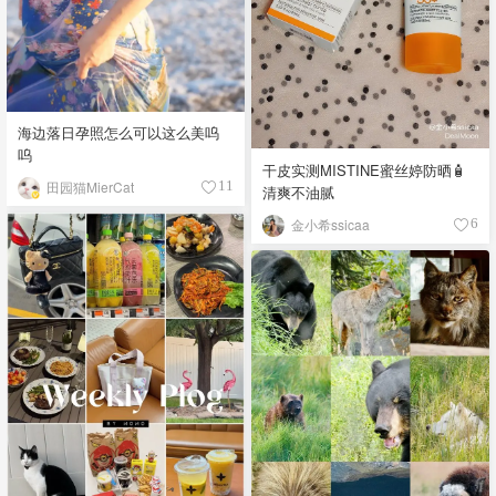
海边落日孕照怎么可以这么美呜
呜
干皮实测MISTINE蜜丝婷防晒🧴
田园猫MierCat
11
清爽不油腻
金小希ssicaa
6