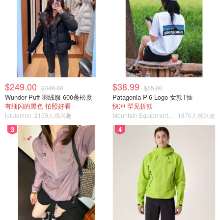
$249.00
$38.99
$348.00
$55.00
Wunder Puff 羽绒服 600蓬松度
Patagonia P-6 Logo 女款T恤
有细闪的黑色 拍照好看
快冲 罕见折款
lululemon
2159人感兴趣
Mountain Equipment Company
1876人感兴趣
3
4