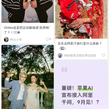
Umbro这是把运动服做成“巫师袍”
了？！🧙‍♂️⚽️
种点小草
6
女生去阿富汗旅行是什么体验？
（2️⃣）
鸡妹报喜法国实用信息版