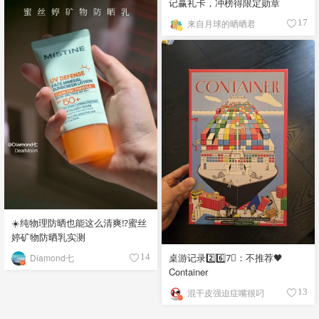
记赢礼卡，冲榜得限定勋章
来自月球的晒晒君
17
☀️纯物理防晒也能这么清爽⁉️蜜丝
婷矿物防晒乳实测
桌游记录2️⃣6️⃣7⃣️：不推荐🖤
Diamond七
14
Container
混干皮强迫症嘴很叼
13