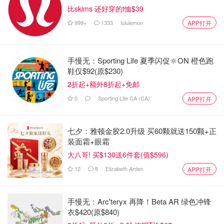
比skims 还好穿的t恤$39
999+
1333
lululemon
APP打开
手慢无：Sporting Life 夏季闪促🔆ON 橙色跑
鞋仅$92(原$230)
2折起+额外8折起+免邮
0
Sporting Life CA (CA)
APP打开
七夕：雅顿金胶2.0升级 买60颗就送150颗+正
装面霜+眼霜
大八哥! 买$130送6件套(值$596)
12
8
Elizabeth Arden
APP打开
手慢无：Arc'teryx 再降！Beta AR 绿色冲锋
衣$420(原$840)