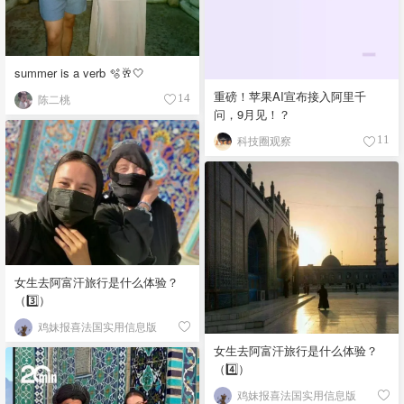
summer is a verb 🫧🥂🤍
重磅！苹果AI宣布接入阿里千
陈二桃
14
问，9月见！？
科技圈观察
11
女生去阿富汗旅行是什么体验？
（3️⃣）
鸡妹报喜法国实用信息版
女生去阿富汗旅行是什么体验？
（4️⃣）
鸡妹报喜法国实用信息版