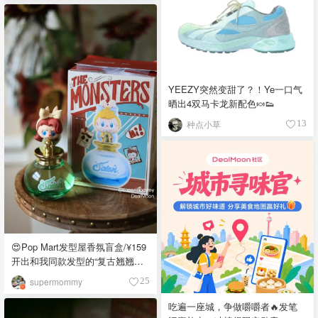
YEEZY突然变甜了？！Ye一口气
晒出4双马卡龙新配色🍬👟
种点小草
13
😍Pop Mart发型屋香氛盲盒/¥159
开出和我同款发型的“复古翘翘头”
😍
supermommy
25
吃遍一座城，争做嚼嚼者🔥发笔