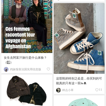
女生去阿富汗旅行是什么体验？
（1️⃣）
鸡妹报喜法国实用信息版
这双鞋的特别之处是...你买到的可
能真的只有这一双👟🧵
种点小草
11