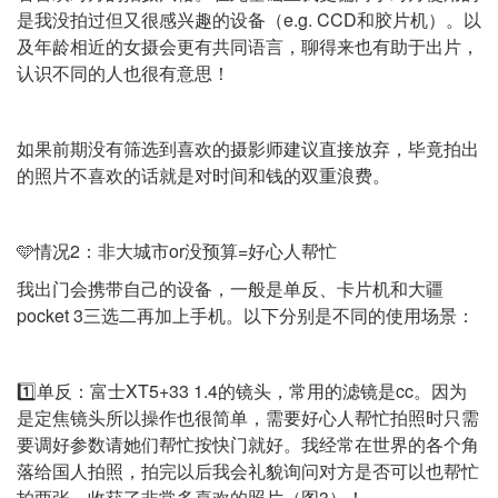
是我没拍过但又很感兴趣的设备（e.g. CCD和胶片机）。以
及年龄相近的女摄会更有共同语言，聊得来也有助于出片，
认识不同的人也很有意思！
如果前期没有筛选到喜欢的摄影师建议直接放弃，毕竟拍出
的照片不喜欢的话就是对时间和钱的双重浪费。
🩵情况2：非大城市or没预算=好心人帮忙
我出门会携带自己的设备，一般是单反、卡片机和大疆
pocket 3三选二再加上手机。以下分别是不同的使用场景：
1️⃣单反：富士XT5+33 1.4的镜头，常用的滤镜是cc。因为
是定焦镜头所以操作也很简单，需要好心人帮忙拍照时只需
要调好参数请她们帮忙按快门就好。我经常在世界的各个角
落给国人拍照，拍完以后我会礼貌询问对方是否可以也帮忙
拍两张，收获了非常多喜欢的照片（图3）！