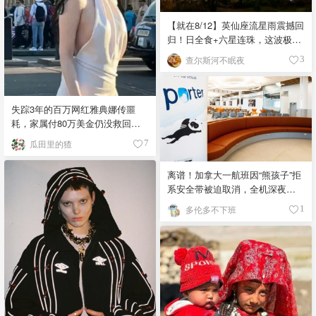
【就在8/12】英仙座流星雨震撼回
归！日全食+六星连珠，这波极致
浪漫别错过
查尔斯河不眠夜
3
失踪3年的百万网红雅典娜传噩
耗，家属付80万美金仍没救回，
闺蜜至今潜逃！
瓜田里的猹
7
离谱！加拿大一航班因“熊孩子”拒
系安全带被迫取消，全机深夜滞
留！
多伦多不下班
1