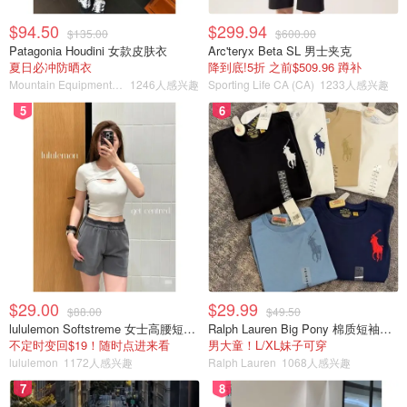
$94.50
$299.94
$135.00
$600.00
Patagonia Houdini 女款皮肤衣
Arc'teryx Beta SL 男士夹克
夏日必冲防晒衣
降到底!5折 之前$509.96 蹲补
Mountain Equipment Company
1246人感兴趣
Sporting Life CA (CA)
1233人感兴趣
5
6
$29.00
$29.99
$88.00
$49.50
lululemon Softstreme 女士高腰短裤 10cm
Ralph Lauren Big Pony 棉质短袖T恤
不定时变回$19！随时点进来看
男大童！L/XL妹子可穿
lululemon
1172人感兴趣
Ralph Lauren
1068人感兴趣
7
8