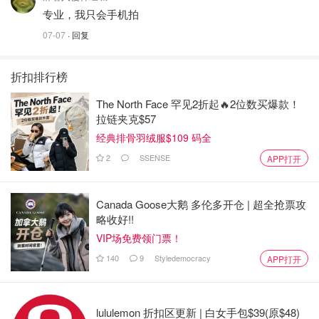
专业，我只会手机拍
07-07
· 回复
折扣排行榜
The North Face 罕见2折起🔥2位数买爆款！
拉链夹克$57
经典排骨羽绒服$109 码全
2
SSENSE
APP打开
Canada Goose大鹅 多伦多开仓 | 超全抢票攻
略收好!!
VIP场免费领门票！
140
9
Styledemocracy
APP打开
lululemon 折扣区更新 | 白女手包$39(原$48)