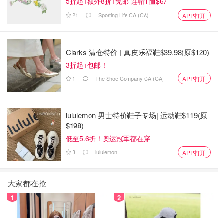
5折起+额外8折+免邮 连帽T恤$67
21
Sporting Life CA (CA)
APP打开
Clarks 清仓特价 | 真皮乐福鞋$39.98(原$120)
3折起+包邮！
1
The Shoe Company CA (CA)
APP打开
lululemon 男士特价鞋子专场| 运动鞋$119(原
$198)
低至5.6折！奥运冠军都在穿
3
lululemon
APP打开
大家都在抢
1
2