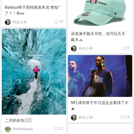
Barbour终于把经典老夹克“剪短”
了？！🧥✂️
种点小草
10
冰淇淋不能天天吃，但可以天天
戴🍦🧢
种点小草
9
NFL球衣终于不只适合去看球了🏈
🔥
种点小草
14
二月的冰岛🇮🇸
PAPAYAAAA
12