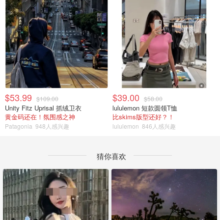
$53.99
$39.00
$109.00
$58.00
Unity Fitz Uprisal 抓绒卫衣
lululemon 短款圆领T恤
黄金码还在！氛围感之神
比skims版型还好？！
Patagonia
948人感兴趣
lululemon
846人感兴趣
猜你喜欢