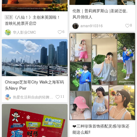
伦敦｜普莉姆罗斯山 |圣诞迁徙,
风月俏佳人
🇬🇧《八仙！》主创来英国啦！
首映礼抢票开启⏰
aman910316
8
华人影业CMC
6
Chicago芝加哥City Walk之海军码
头Navy Pier
热爱生活和自由的轻舞飞扬
11
❤️三种珍珠首饰搭配灵感/珍珠还
能这么戴‼️