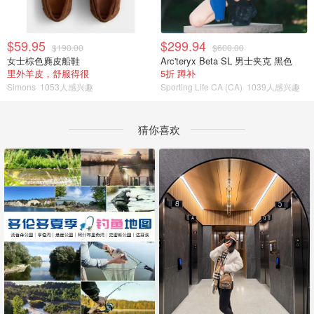
$59.95
$299.94
$190.00
$600.00
女士棕色麂皮船鞋
Arc'teryx Beta SL 男士夹克 黑色
里外羊皮，舒服得很
5折 蹲补
Simons
1053人感兴趣
Sporting Life CA (CA)
1039人感兴趣
猜你喜欢