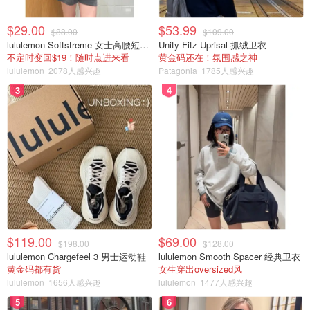
$29.00
$53.99
$88.00
$109.00
lululemon Softstreme 女士高腰短裤 10cm
Unity Fitz Uprisal 抓绒卫衣
不定时变回$19！随时点进来看
黄金码还在！氛围感之神
lululemon
2078人感兴趣
Patagonia
1785人感兴趣
3
4
$119.00
$69.00
$198.00
$128.00
lululemon Chargefeel 3 男士运动鞋
lululemon Smooth Spacer 经典卫衣
黄金码都有货
女生穿出oversized风
lululemon
1656人感兴趣
lululemon
1477人感兴趣
5
6