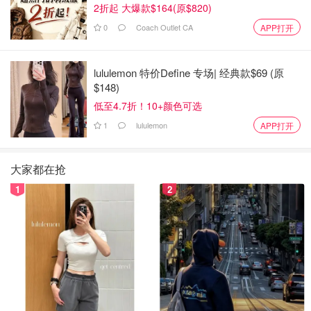
2折起 大爆款$164(原$820)
0
Coach Outlet CA
APP打开
lululemon 特价Define 专场| 经典款$69 (原
$148)
低至4.7折！10+颜色可选
1
lululemon
APP打开
大家都在抢
1
2