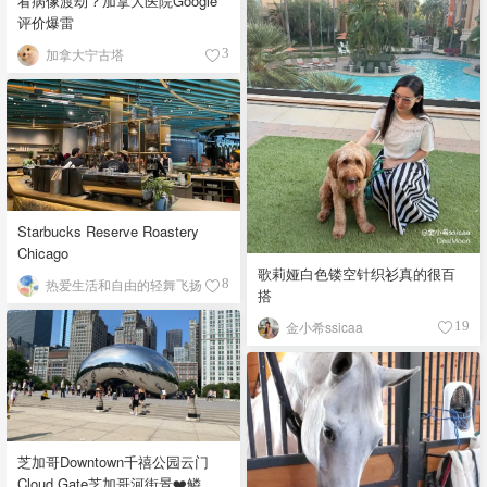
看病像渡劫？加拿大医院Google
评价爆雷
加拿大宁古塔
3
Starbucks Reserve Roastery
Chicago
歌莉娅白色镂空针织衫真的很百
热爱生活和自由的轻舞飞扬
8
搭
金小希ssicaa
19
芝加哥Downtown千禧公园云门
Cloud Gate芝加哥河街景❤️鳞次