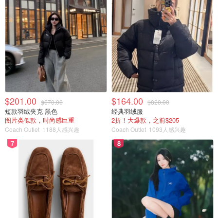
$201.00
$164.00
$670.00
$820.00
短款羽绒夹克 黑色
经典羽绒服
图片类似款，时尚感巨重
2折！大爆款，之前$205
Coach Outlet
1188人感兴趣
Coach Outlet
1093人感兴趣
7
8