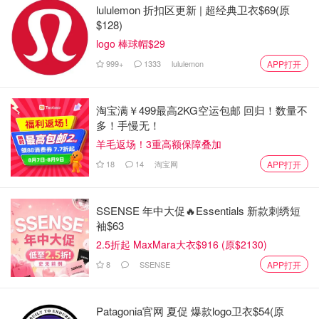
lululemon 折扣区更新 | 超经典卫衣$69(原
$128)
logo 棒球帽$29
999+
1333
lululemon
APP打开
淘宝满￥499最高2KG空运包邮 回归！数量不
多！手慢无！
羊毛返场！3重高额保障叠加
18
14
淘宝网
APP打开
SSENSE 年中大促🔥Essentials 新款刺绣短
袖$63
2.5折起 MaxMara大衣$916 (原$2130)
8
SSENSE
APP打开
Patagonia官网 夏促 爆款logo卫衣$54(原