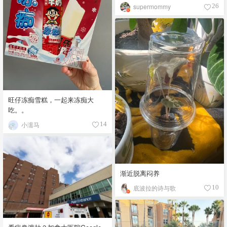
supermommy
26
旺仔冻痴雪糕，一起来冻痴大
吃。。
小濡马
14
渐近脱离闷养
底波拉的诗与歌
10