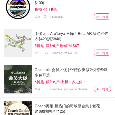
$109)
折扣区4.9折起
8
Patagonia
APP打开
手慢无：Arc'teryx 再降！Beta AR 绿色冲锋
衣$420(原$840)
5折起+额外9折 连帽T恤$67
19
Sporting Life CA (CA)
APP打开
Columbia 会员大促 | 张婧仪类似款外套$43
多色可选！
5折起+额外8折+上新！多史低！
4
Columbia Sportswear Canada
APP打开
Coach奥莱 超热门的羽绒服合集 | 老花
$168(国内￥4125)