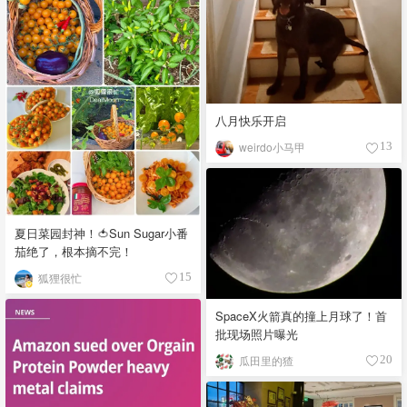
八月快乐开启
weirdo小马甲
13
夏日菜园封神！🍅Sun Sugar小番
茄绝了，根本摘不完！
狐狸很忙
15
SpaceX火箭真的撞上月球了！首
批现场照片曝光
瓜田里的猹
20