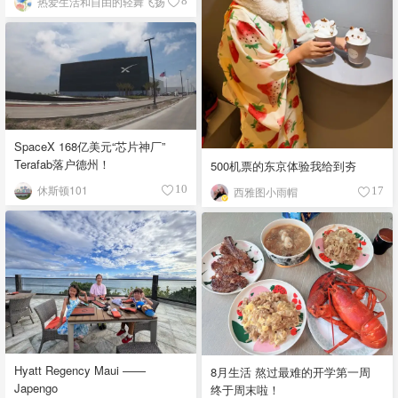
热爱生活和自由的轻舞飞扬
8
SpaceX 168亿美元“芯片神厂”
Terafab落户德州！
500机票的东京体验我给到夯
休斯顿101
10
西雅图小雨帽
17
Hyatt Regency Maui ——
8月生活 熬过最难的开学第一周
Japengo
终于周末啦！