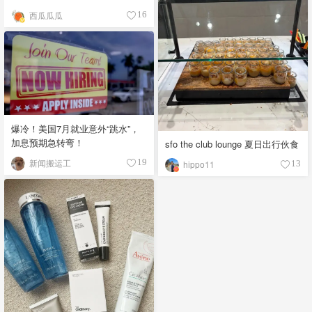
西瓜瓜瓜
16
爆冷！美国7月就业意外“跳水”，
加息预期急转弯！
sfo the club lounge 夏日出行伙食
新闻搬运工
19
hippo11
13