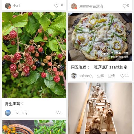
小a1
10
Summer在漂流
9
周五晚餐：一张薄底Pizza就搞定
opfans的一些事一些情
11
野生黑莓？
Lovemay
1