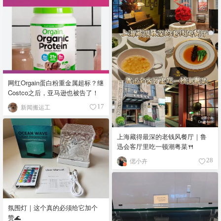
网红Orgain蛋白粉重金属超标？继
Costco之后，亚马逊也被告了！
新闻搬运工
17
上海藏得最深的老钱风餐厅｜鲁
迅会客厅里吃一顿潮粤菜🍴
偲小卉
28
氛围灯｜这个真的必须给它加个
赞🌊