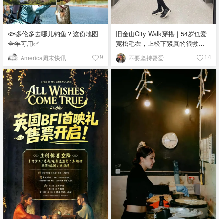
🐟多伦多去哪儿钓鱼？这份地图
旧金山City Walk穿搭｜54岁也爱
全年可用✅
宽松毛衣，上松下紧真的很救比
例
America周末快讯
不要坚持要爱
9
14