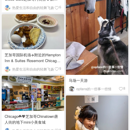
栉比的高楼
热爱生活和自由的轻舞飞扬
6
芝加哥国际机场✈️附近的Hampton
Inn & Suites Rosemont Chicago
O'Hare自助早餐
热爱生活和自由的轻舞飞扬
9
马场一天游
opfans的一些事一些情
8
Chicago☘️💖芝加哥Chinatown唐
人街的地下mini小美食城